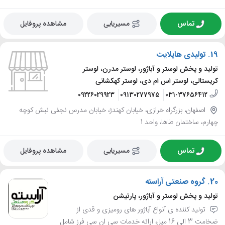
تماس
مسیریابی
مشاهده پروفایل
19.
تولیدی هایلایت
تولید و پخش لوستر و آباژور، لوستر مدرن، لوستر
کریستالی، لوستر اس ام دی، لوستر کهکشانی
09226029923
09130277975
031-37656412
اصفهان، بزرگراه خرازی، خیابان کهندژ، خیابان مدرس نجفی نبش کوچه
چهارم، ساختمان طاها، واحد 1
تماس
مسیریابی
مشاهده پروفایل
20.
گروه صنعتی آراسته
تولید و پخش لوستر و آباژور، پارتیشن
تولید کننده ی آنواع آباژور های رومیزی و قدی از
ضخامت 3 الی 16 میل، ارائه خدمات سی ان سی فرز شامل