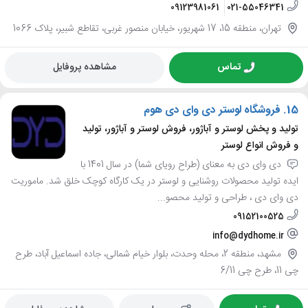
09123981061
021-55046341
تهران، منطقه 15، 17 شهریور، خیابان منصور غربی، تقاطع شبیر، پلاک 1066
تماس
مشاهده پروفایل
15.
فروشگاه لوستر دی وای دی هوم
تولید و پخش لوستر و آباژور، فروش لوستر و آباژور، تولید
و فروش انواع لوستر
دی وای دی به معنای (طراح رویای شما) در سال 1401 با
ایده تولید محصولات روشنایی و لوستر در یک کارگاه کوچک خلق شد. ماموریت
دی وای دی ، طراحی و تولید محصو...
09152100525
info@dydhome.ir
مشهد، منطقه 2، محله وحدت، بلوار خیام شمالی، جاده اسماعیل آباد، طرح
چی 11، طرح چی 6/11