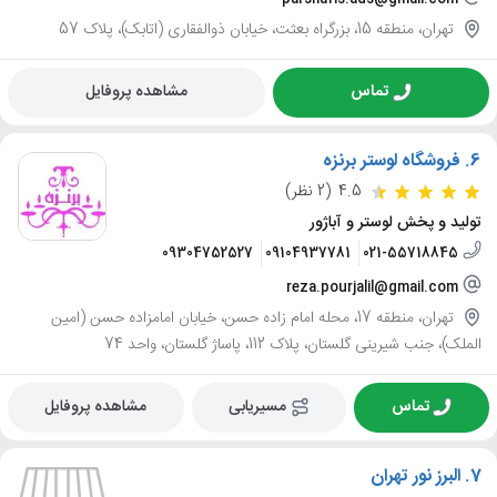
تهران، منطقه 15، بزرگراه بعثت، خیابان ذوالفقاری (اتابک)، پلاک 57
تماس
مشاهده پروفایل
6.
فروشگاه لوستر برنزه
4.5
(2 نظر)
تولید و پخش لوستر و آباژور
09304752527
09104937781
021-55718845
reza.pourjalil@gmail.com
تهران، منطقه 17، محله امام زاده حسن، خیابان امامزاده حسن (امین
الملک)، جنب شیرینی گلستان، پلاک 112، پاساژ گلستان، واحد 74
تماس
مسیریابی
مشاهده پروفایل
7.
البرز نور تهران