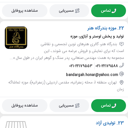
تماس
مسیریابی
مشاهده پروفایل
22.
موزه بندرگاه هنر
تولید و پخش لوستر و آباژور، موزه
بندرگاه هنر، گالری هنرهای نوین تجسمی و نقاشی
است که برای نمایش و فروش عرضه می شوند.، این
مجموعه به همت مهندس صنعانی، پدر سنگ و گوهر ایران در طول سال ه...
021-22179553
021-22179588
bandargah.honar@yahoo.com
تهران، منطقه 1، محله زعفرانیه، مقدس اردبیلی (زعفرانیه)، موزه تماشاگه
زمان
تماس
مسیریابی
مشاهده پروفایل
23.
تولیدی آزاد