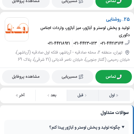
تماس
مسیریابی
مشاهده پروفایل
25.
روشنایی
تولید و پخش لوستر و آباژور، میز آباژور، واردات اجناس
دکوری
021-44218921
021-44230123
021-44213164
تهران، منطقه 2، محله صادقيه - آرياشهر، فلکه اول صادقیه (آریاشهر)،
خیابان رحیمی (گلناز جنوبی)، خیابان ناصر قدیانی (21 شرقی)، پلاک 69
تماس
مسیریابی
مشاهده پروفایل
اول
قبل
بعد
آخر
سوالات متداول
چگونه تولید و پخش لوستر و آباژور پیدا کنم؟