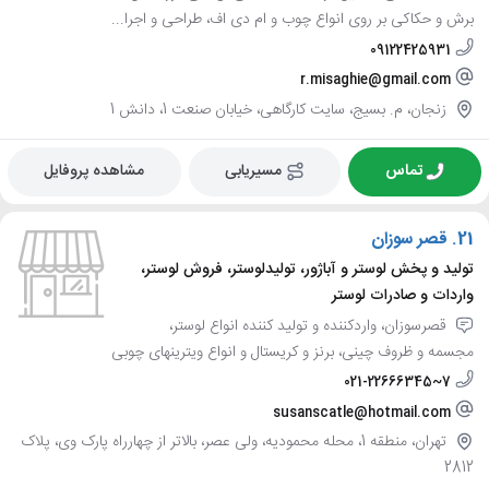
برش و حکاکی بر روی انواع چوب و ام دی اف، طراحی و اجرا...
09122425931
r.misaghie@gmail.com
زنجان، م. بسیج، سایت کارگاهی، خیابان صنعت 1، دانش 1
تماس
مسیریابی
مشاهده پروفایل
21.
قصر سوزان
تولید و پخش لوستر و آباژور، تولیدلوستر، فروش لوستر،
واردات و صادرات لوستر
قصرسوزان، واردکننده و تولید کننده انواع لوستر،
مجسمه و ظروف چینی، برنز و کریستال و انواع ویترینهای چوبی
021-22666345~7
susanscatle@hotmail.com
تهران، منطقه 1، محله محمودیه، ولی عصر، بالاتر از چهارراه پارک وی، پلاک
2812