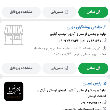
تماس
مسیریابی
مشاهده پروفایل
4.
تولیدی روشنگران تهران
تولید و پخش لوستر و آباژور، لوستر، آباژور
09122363546
021-77480667
تهران، منطقه 14، محله عارف، خیابان پیروزی، خیابان
ششم نیروی هوایی، فرعی 6/29، پلاک 12
تماس
مسیریابی
مشاهده پروفایل
5.
پارس نفیس
تولید و پخش لوستر و آباژور، فروش لوستر و آباژور،
قطعات لوستر
021-33025248
parsnafis.ads@gmail.com