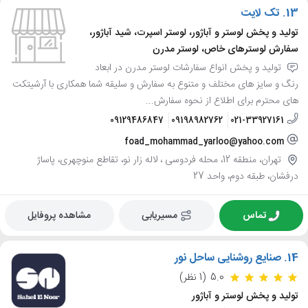
13.
تک لایت
تولید و پخش لوستر و آباژور، لوستر اسپرت، شید آباژور،
سفارش لوسترهای خاص، لوستر مدرن
تولید و پخش انواع سفارشات لوستر مدرن در ابعاد
رنگ و سایز های مختلف و متنوع به سفارش و سلیقه شما همکاری با آرشیتکت
های محترم برای اطلاع از نحوه سفارش...
09129486847
09198982762
021-33927161
foad_mohammad_yarloo@yahoo.com
تهران، منطقه 12، محله فردوسی ، لاله زار نو، تقاطع منوچهری، پاساژ
درفشان، طبقه دوم، واحد 27
تماس
مسیریابی
مشاهده پروفایل
14.
صنایع روشنایی ساحل نور
5.0
(1 نظر)
تولید و پخش لوستر و آباژور