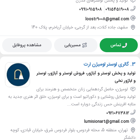
تولید و پخش لوسترهای مدرن
09910915908
09154519008
loostr9008@gmail.com
مشهد، جاده کلات، بعد از گرجی، خیابان آریاخرم، پلاک 140
تماس
مسیریابی
مشاهده پروفایل
3.
گالری لوستر لومیژن ارت
تولید و پخش لوستر و آباژور، فروش لوستر و آباژور، لوستر
و اباژور نخی
لومیژن، حاصل گردهمایی زنان متخصص و هنرمند برای
تولید وسایل روشنایی و دکوراتیو است و برای لومیژن، خلق اثر هنری جدید به
مثابه افرینش حس زندگی دوباره است...
09210673812
lumisionart@gmail.com
تهران، منطقه 5، محله فردوس، بلوار فردوس شرق، خیابان قبادی، کوچه
دانشگر