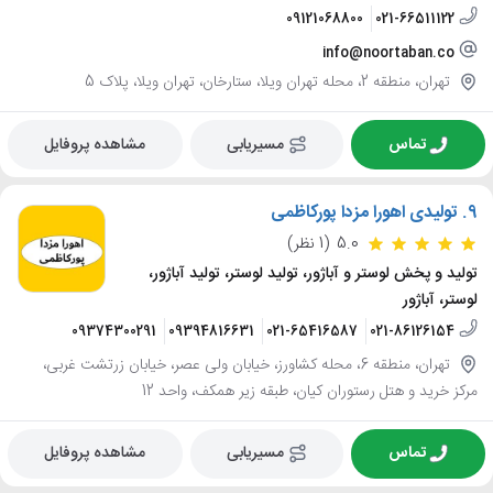
09121068800
021-66511122
info@noortaban.co
تهران، منطقه 2، محله تهران ویلا، ستارخان، تهران ویلا، پلاک 5
تماس
مسیریابی
مشاهده پروفایل
9.
تولیدی اهورا مزدا پورکاظمی
5.0
(1 نظر)
تولید و پخش لوستر و آباژور، تولید لوستر، تولید آباژور،
لوستر، آباژور
09374300291
09394816631
021-65416587
021-86126154
تهران، منطقه 6، محله کشاورز، خیابان ولی عصر، خیابان زرتشت غربی،
مرکز خرید و هتل رستوران کیان، طبقه زیر همکف، واحد 12
تماس
مسیریابی
مشاهده پروفایل