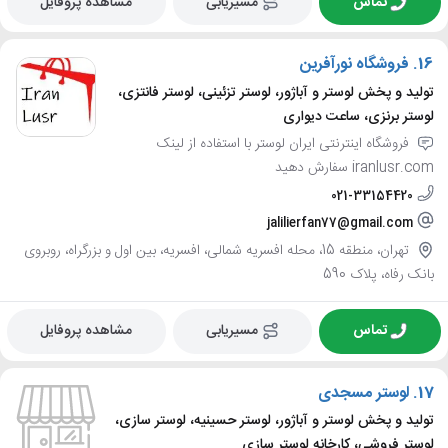
تماس
مسیریابی
مشاهده پروفایل
16.
فروشگاه نورآفرین
تولید و پخش لوستر و آباژور، لوستر تزئینی، لوستر فانتزی،
لوستر برنزی، ساعت دیواری
فروشگاه اینترنتی ایران لوستر با استفاده از لینک
iranlusr.com سفارش دهید
021-33154420
jalilierfan77@gmail.com
تهران، منطقه 15، محله افسریه شمالی، افسریه، بین اول و بزرگراه، روبروی
بانک رفاه، پلاک 590
تماس
مسیریابی
مشاهده پروفایل
17.
لوستر مسجدی
تولید و پخش لوستر و آباژور، لوستر حسینیه، لوستر سازی،
لوستر فروشی، کارخانه لوستر سازی