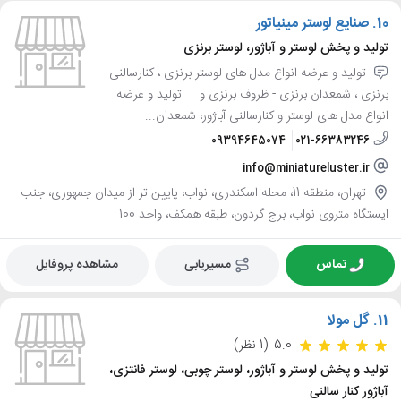
10.
صنایع لوستر مینیاتور
تولید و پخش لوستر و آباژور، لوستر برنزی
تولید و عرضه انواع مدل های لوستر برنزی ، کنارسالنی
برنزی ، شمعدان برنزی - ظروف برنزی و.... تولید و عرضه
انواع مدل های لوستر و کنارسالنی آباژور، شمعدان...
09394645074
021-66383246
info@miniatureluster.ir
تهران، منطقه 11، محله اسکندری، نواب، پایین تر از میدان جمهوری، جنب
ایستگاه متروی نواب، برج گردون، طبقه همکف، واحد 100
تماس
مسیریابی
مشاهده پروفایل
11.
گل مولا
5.0
(1 نظر)
تولید و پخش لوستر و آباژور، لوستر چوبی، لوستر فانتزی،
آباژور کنار سالنی