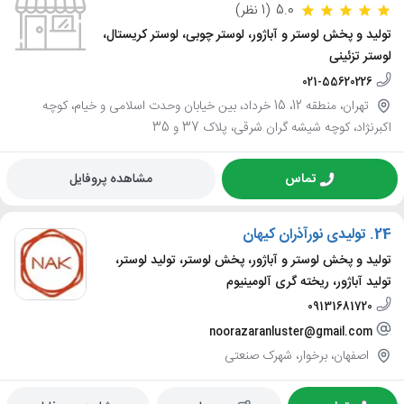
5.0
(1 نظر)
تولید و پخش لوستر و آباژور، لوستر چوبی، لوستر کریستال،
لوستر تزئینی
021-55620226
تهران، منطقه 12، 15 خرداد، بین خیابان وحدت اسلامی و خیام، کوچه
اکبرنژاد، کوچه شیشه گران شرقی، پلاک 37 و 35
تماس
مشاهده پروفایل
24.
تولیدی نورآذران کیهان
تولید و پخش لوستر و آباژور، پخش لوستر، تولید لوستر،
تولید آباژور، ریخته گری آلومینیوم
09131681720
noorazaranluster@gmail.com
اصفهان، برخوار، شهرک صنعتی