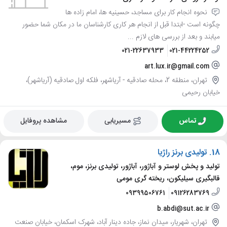
نحوه انجام کار برای مساجد، حسینیه ها، امام زاده ها
چگونه است -ابتدا قبل از انجام هر کاری کارشناسان ما در مکان شما حضور
میابند و بعد از بررسی های لازم ...
021-22637933
021-44224252
art.lux.ir@gmail.com
تهران، منطقه 2، محله صادقيه - آرياشهر، فلکه اول صادقیه (آریاشهر)،
خیابان رحیمی
تماس
مسیریابی
مشاهده پروفایل
18.
تولیدی برنز راژیا
تولید و پخش لوستر و آباژور، آباژور، تولیدی برنز، موم،
قالبگیری سیلیکون، ریخته گری مومی
09399506761
09126283769
b.abdi@sut.ac.ir
تهران، شهریار، میدان نماز، جاده دینار آباد، شهرک اسکمان، خیابان صنعت