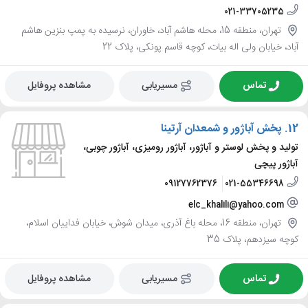
021-33705235
تهران، منطقه 15، محله هاشم آباد، خاوران، نرسیده به پمپ بنزین هاشم
آباد، خیابان ولی اله بیات، کوچه قاسم پونکی، پلاک 22
تماس
مسیریابی
مشاهده پروفایل
12.
پخش آباژور و شمعدان آرتینا
تولید و پخش لوستر و آباژور، آباژور رومیزی، آباژور چوبی،
آباژور پیچی
09127762376
021-55346698
elc_khalili@yahoo.com
تهران، منطقه 16، محله باغ آذری، میدان شوش، خیابان فداییان اسلام،
کوچه سیزدهم، پلاک 35
تماس
مسیریابی
مشاهده پروفایل