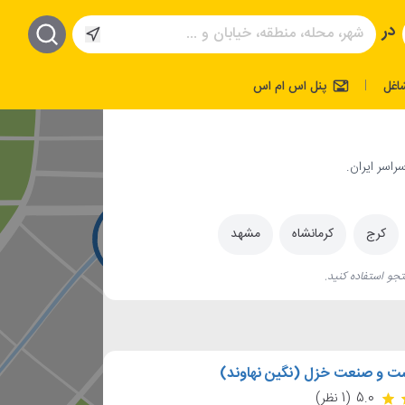
در
اغل
پنل اس ام اس
|
راسر ایران.
کرج
کرمانشاه
مشهد
جو استفاده کنید.
 و صنعت خزل (نگین نهاوند)
5.0
(1 نظر)