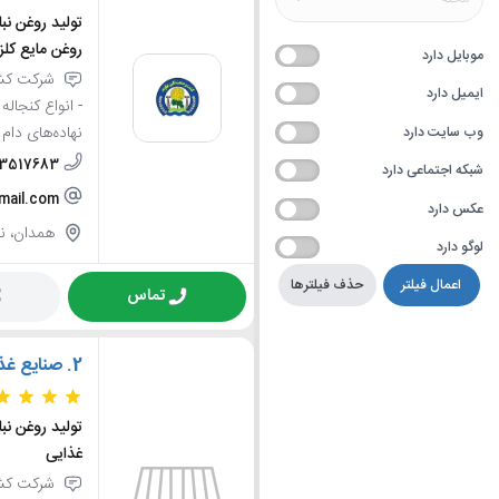
تولید روغن نب
روغن مایع کلزا
موبایل دارد
شرکت کشت 
ایمیل دارد
- انواع کنجاله
نهاده‌های دام 
وب سایت دارد
83517683
شبکه اجتماعی دارد
mail.com
عکس دارد
همدان، نها
لوگو دارد
اعمال فیلتر
حذف فیلترها
تماس
2.
صنایع غذ
تولید روغن نب
غذایی