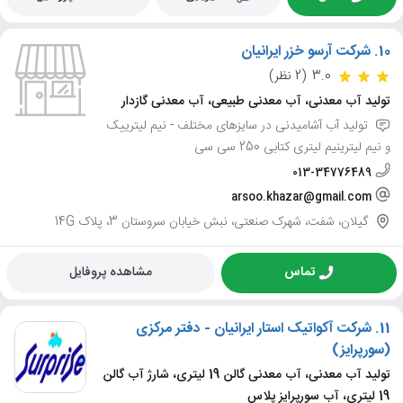
10.
شرکت آرسو خزر ایرانیان
3.0
(2 نظر)
تولید آب معدنی، آب معدنی طبیعی، آب معدنی گازدار
تولید آب آشامیدنی در سایزهای مختلف - نیم لیترییک
و نیم لیترینیم لیتری کتابی 250 سی سی
013-34776489
arsoo.khazar@gmail.com
گیلان، شفت، شهرک صنعتی، نبش خیابان سروستان 3، پلاک 14G
تماس
مشاهده پروفایل
11.
شرکت آکواتیک استار ایرانیان - دفتر مرکزی
(سورپرایز)
تولید آب معدنی، آب معدنی گالن 19 لیتری، شارژ آب گالن
19 لیتری، آب سورپرایز پلاس