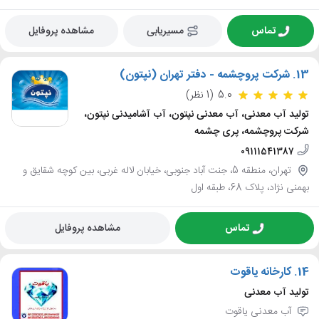
تماس
مسیریابی
مشاهده پروفایل
13.
شرکت پروچشمه - دفتر تهران (نپتون)
5.0
(1 نظر)
تولید آب معدنی، آب معدنی نپتون، آب آشامیدنی نپتون،
شرکت پروچشمه، پری چشمه
09111541387
تهران، منطقه 5، جنت آباد جنوبی، خیابان لاله غربی، بین کوچه شقایق و
بهمنی نژاد، پلاک 68، طبقه اول
تماس
مشاهده پروفایل
14.
کارخانه یاقوت
تولید آب معدنی
آب معدنی یاقوت