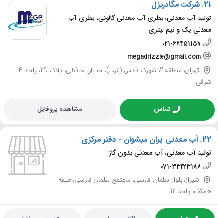
21.
شرکت مگادریزل
تولید آب معدنی، بطری آب معدنی گالونی، بطری آب
معدنی یک و نیم لیتری
021-66451157
megadrizzle@gmail.com
تهران، منطقه 2، شهرک قدس (غرب)، خیابان حافظی، پلاک 29، واحد 4
شرقی
تماس
مشاهده پروفایل
22.
آب معدنی ایران میشوان - دفتر مرکزی
تولید آب معدنی، آب معدنی بدون گاز
071-33223188
شیراز، بلوار سلمان فارسی، مجتمع سلمان فارسی، طبقه
همکف، واحد 12