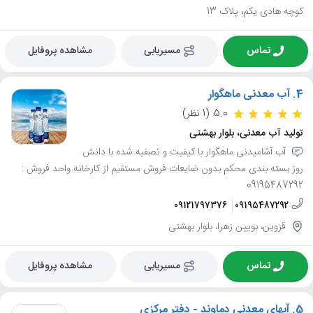
کوچه هادی یکم، پلاک 13
تماس
مسیریابی
مشاهده پروفایل
4.
آب معدنی ماهگوار
5.0
(1 نظر)
تولید آب معدنی، بلوار بهشتی
آب آشامیدنی ماهگوار با کیفیت و تصفیه شده با دانش
روز بسته بندی محکم بدون ضایعات فروش مستقیم از کارخانه واحد فروش :
09195487292
09121797376
09195487292
قزوین، بویین زهرا، بلوار بهشتی
تماس
مسیریابی
مشاهده پروفایل
5.
آبهای معدنی دماوند - دفتر مرکزی