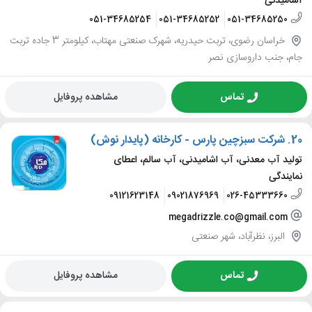
آشامیدنی
051-34685254
051-34685252
051-34685250
خراسان رضوی، تربت حیدریه، شهرک صنعتی مهتاب، کیلومتر 3 جاده تربت
جام، جنب داروسازی نصر
تماس
مشاهده پروفایل
20.
شرکت سبزچین پارس - کارخانه (پایدار نوش)
تولید آب معدنی، آب اشامیدنی، آب سالم، اعطای
نمایندگی
09121623148
09021876969
026-45333660
megadrizzle.co@gmail.com
البرز، نظرآباد، شهر صنعتی
تماس
مشاهده پروفایل