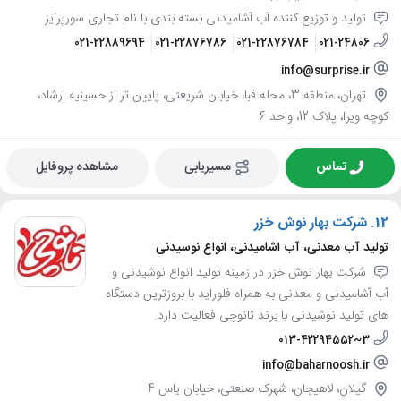
تولید و توزیع کننده آب آشامیدنی بسته بندی با نام تجاری سورپرایز
021-22889694
021-22876786
021-22876784
021-24806
info@surprise.ir
تهران، منطقه 3، محله قبا، خیابان شریعتی، پایین تر از حسینیه ارشاد،
کوچه ویرا، پلاک 12، واحد 6
تماس
مسیریابی
مشاهده پروفایل
12.
شرکت بهار نوش خزر
تولید آب معدنی، آب اشامیدنی، انواع نوسیدنی
شرکت بهار نوش خزر در زمینه تولید انواع نوشیدنی و
آب آشامیدنی و معدنی به همراه فلوراید با بروزترین دستگاه
های تولید نوشیدنی با برند تانوچی فعالیت دارد.
013-42294552~3
info@baharnoosh.ir
گیلان، لاهیجان، شهرک صنعتی، خیابان یاس 4