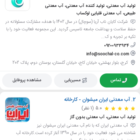
تولید آب معدنی، تولید کننده آب معدنی، آب معدنی
طبیعی، آب معدنی قلیایی لوکساب
شرکت کایان ناب آریا (سوچال) در سال 1402 با هدف، مشارکت مسئولانه در
حفظ سلامت و بهداشت جامعه تاسیس گردید. این مجموعه فعالیت خود را با
تکیه بر تجربه و ک...
09200933934
info@soochal-co.com
کرج، بلوار بهشتی، خیابان کاج، خیابان گلستان، بوستان دوم، پلاک 202
تماس
مسیریابی
مشاهده پروفایل
2.
آب معدنی ایران میشوان - کارخانه
5.0
(1 نظر)
تولید آب معدنی، آب معدنی بدون گاز
آب معدنی ایران که با نام آب معدنی ایران میشوان نیز
شناخته می شود فعالیت خود را در سال 1390 آغاز کرده است.کارخانه آب