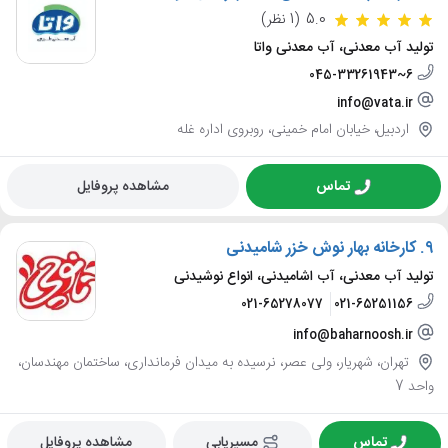
5.0
(1 نظر)
تولید آب معدنی، آب معدنی واتا
045-33261943~6
info@vata.ir
اردبیل، خیابان امام خمینی، روبروی اداره غله
تماس
مشاهده پروفایل
9.
کارخانه بهار نوش خزر شامیدنی
تولید آب معدنی، آب اشامیدنی، انواع نوشیدنی
021-65278077
021-65251156
info@baharnoosh.ir
تهران، شهریار، ولی عصر، نرسیده به میدان فرمانداری، ساختمان مهندسان،
واحد 7
تماس
مسیریابی
مشاهده پروفایل