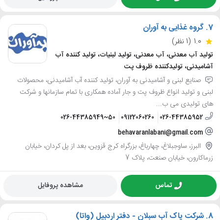
7.
گروه غذایی به آوران
1.0
(1 نظر)
تولید آب معدنی، آب معدنی، تولید لبنیات، تولید کننده آب
آشامیدنی، تولیدکننده ظروف پت
صنایع لبنی و آشامیدنی به آوران، تولید کننده آب آشامیدنی، محصولات
لبنی و تولید انواع ظروف پت و جار آماده همکاری با تمام سازمانها و شرکت
های تولیدی می ب...
026-44385949~50
09122060260
026-44385952
behavaranlabani@gmail.com
البرز، ساوجبلاغ، چهارباغ، بزرگراه کرج قزوین، بعد از پل کردان، خیابان
زرماکارون، خیابان صنعت، پلاک 7
تماس
مشاهده پروفایل
8.
شرکت پاک آب سبلان - دفتر اردبیل (واتا)