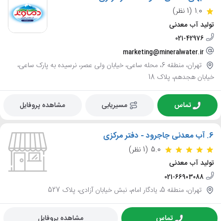
1.0
(1 نظر)
تولید آب معدنی
021-42976
marketing@mineralwater.ir
تهران، منطقه 6، محله ساعی، خیابان ولی عصر، نرسیده به پارک ساعی،
خیابان هجدهم، پلاک 18
تماس
مسیریابی
مشاهده پروفایل
6.
آب معدنی جاجرود - دفتر مرکزی
5.0
(1 نظر)
تولید آب معدنی
021-66903088
تهران، منطقه 5، یادگار امام، نبش خیابان آزادی، پلاک 527
تماس
مشاهده پروفایل