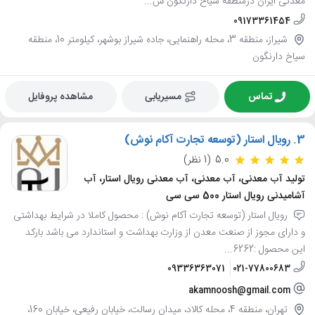
معدنی ایران درمنطقه سیاخ دارنگون ش...
09173361454
شیراز، منطقه 3، محله راهنمایی، جاده شیراز بوشهر، کیلومتر 10، منطقه
سیاخ دارنگون
تماس
مسیریابی
مشاهده پروفایل
3.
رویال استار (توسعه تجارت آکام نوش)
5.0
(1 نظر)
تولید آب معدنی، آب معدنی، آب معدنی رویال استار، آب
آشامیدنی رویال استار 500 سی سی
رویال استار (توسعه تجارت آکام نوش) : محصول کاملا در شرایط بهداشتی
و دارای مجوز از صنعت معدن از وزارت بهداشت و استاندارد می باشد بارکد
این محصول :6262...
09336363071
021-77800683
akamnoosh@gmail.com
تهران، منطقه 4، محله کالاد، میدان رسالت، خیابان رفیعی، خیابان 160،