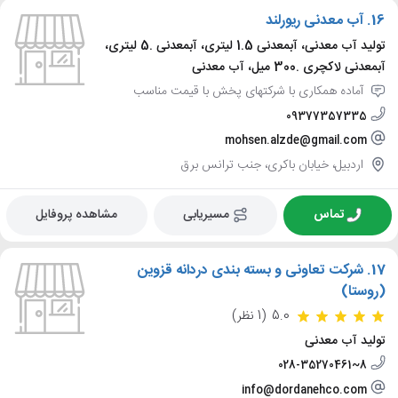
16.
آب معدنی ریورلند
تولید آب معدنی، آبمعدنی 1.5 لیتری، آبمعدنی .5 لیتری،
آبمعدنی لاکچری .300 میل، آب معدنی
آماده همکاری با شرکتهای پخش با قیمت مناسب
09377357335
mohsen.alzde@gmail.com
اردبیل، خیابان باکری، جنب ترانس برق
تماس
مسیریابی
مشاهده پروفایل
17.
شرکت تعاونی و بسته بندی دردانه قزوین
(روستا)
5.0
(1 نظر)
تولید آب معدنی
028-35270461~8
info@dordanehco.com