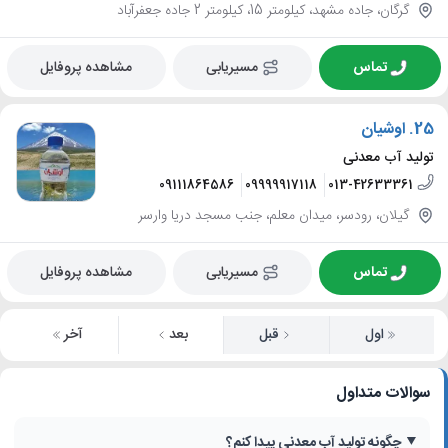
گرگان، جاده مشهد، کیلومتر 15، کیلومتر 2 جاده جعفرآباد
تماس
مسیریابی
مشاهده پروفایل
25.
اوشیان
تولید آب معدنی
09111864586
09999917118
013-42633361
گیلان، رودسر، میدان معلم، جنب مسجد دریا وارسر
تماس
مسیریابی
مشاهده پروفایل
اول
قبل
بعد
آخر
سوالات متداول
چگونه تولید آب معدنی پیدا کنم؟