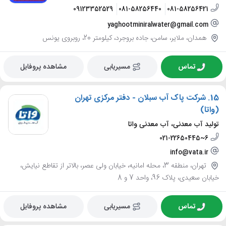
09123352529
081-58256440
081-58256421
yaghootminiralwater@gmail.com
همدان، ملایر، سامن، جاده بروجرد، کیلومتر 20، روبروی یونس
تماس
مسیریابی
مشاهده پروفایل
15.
شرکت پاک آب سبلان - دفتر مرکزی تهران
(واتا)
تولید آب معدنی، آب معدنی واتا
021-22650445~6
info@vata.ir
تهران، منطقه 3، محله امانیه، خیابان ولی عصر، بالاتر از تقاطع نیایش،
خیابان سعیدی، پلاک 96، واحد 7 و 8
تماس
مسیریابی
مشاهده پروفایل