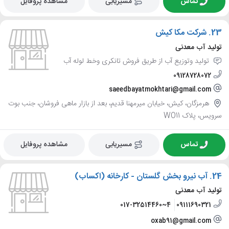
تماس
مسیریابی
مشاهده پروفایل
23.
شرکت مکا کیش
تولید آب معدنی
تولید وتوزیع آب از طریق فروش تانکری وخط لوله آب
09128728072
saeedbayatmokhtari@gmail.com
هرمزگان، کیش، خیابان میرمهنا قدیم، بعد از بازار ماهی فروشان، جنب بوت
سرویس، پلاک WO11
تماس
مسیریابی
مشاهده پروفایل
24.
آب نیرو بخش گلستان - کارخانه (اکساب)
تولید آب معدنی
017-32514460~4
09111690321
oxab91@gmail.com