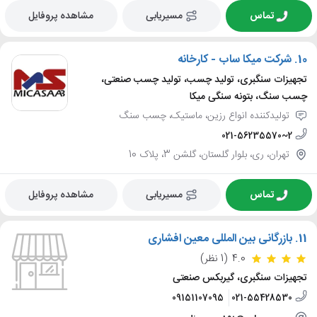
تماس
مسیریابی
مشاهده پروفایل
10.
شرکت میکا ساب - کارخانه
تجهیزات سنگبری، تولید چسب، تولید چسب صنعتی،
چسب سنگ، بتونه سنگی میکا
تولیدکننده انواع رزین، ماستیک، چسب سنگ
021-56235570~2
تهران، ری، بلوار گلستان، گلشن 3، پلاک 10
تماس
مسیریابی
مشاهده پروفایل
11.
بازرگانی بین المللی معین افشاری
4.0
(1 نظر)
تجهیزات سنگبری، گیربکس صنعتی
09151107095
021-55428530