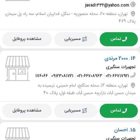
javad1332@yahoo.com
تهران، منطقه 20، محله منصوریه - منگل، فداییان اسلام، سه راه پل سیمان،
پلاک 469
تماس
مسیریابی
مشاهده پروفایل
14.
2000 مرندی
تجهیزات سنگبری
09121176066
09123081721
021-66708963
021-66717921
تهران، منطقه 12، محله سنگلج، امام خمینی، نرسیده به
میدان حسن آباد، بازارچه حسن آباد، طبقه اول، پلاک 40
تماس
مسیریابی
مشاهده پروفایل
15.
احسان
تجهیزات سنگبری