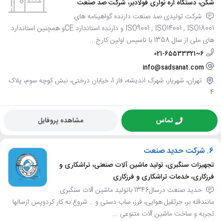
شکن، دستگاه اره نواری فولادبر، شرکت صد صنعت
شرکت تولیدی صد صنعت دارنده گواهینامه های
ISO9001 , ISO14001 , ISO18001 و دارنده استاندارد CEو همچنین استاندارد
های ملی از سال 1358 با تاسیس اولین کارخ...
021-65533321~6
info@sadsanat.com
تهران، شهریار، شهرک اندیشه، فاز 1، خیابان درختی، نبش کوچه سوم، پلاک
4
تماس
مشاهده پروفایل
6.
شرکت حدید صنعت
تجهیزات سنگبری، تولید ماشین آلات صنعتی، تراشکاری و
فرزکاری، خدمات تراشکاری و فرزکاری
حدید صنعت درسال1346 باتولید ماشین آلات سنگبری
مانندقله بر، جرثقیل هوایی، فرز، ساب دستی و... شروع به کار کردوپس ازسالها
تجربه و ساخت ماشین آلات متنوعی ...