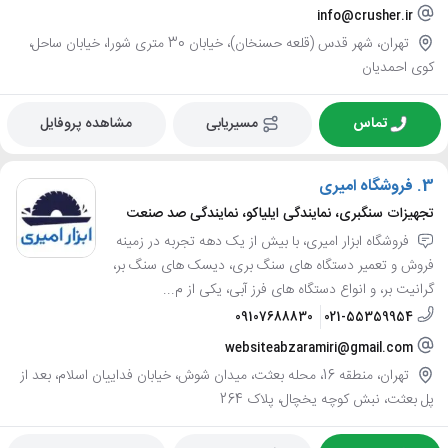
info@crusher.ir
تهران، شهر قدس (قلعه حسنخان)، خیابان 30 متری شورا، خیابان ساحل،
کوی احمدیان
تماس
مسیریابی
مشاهده پروفایل
3.
فروشگاه امیری
تجهیزات سنگبری، نمایندگی ایلیاکو، نمایندگی صد صنعت
فروشگاه ابزار امیری، با بیش از یک دهه تجربه در زمینه
فروش و تعمیر دستگاه های سنگ بری، دیسک های سنگ بر،
گرانیت بر، و انواع دستگاه های فرز آبی، یکی از م...
09107688830
021-55359954
websiteabzaramiri@gmail.com
تهران، منطقه 16، محله بعثت، میدان شوش، خیابان فداییان اسلام، بعد از
پل بعثت، نبش کوچه یخچال، پلاک 264