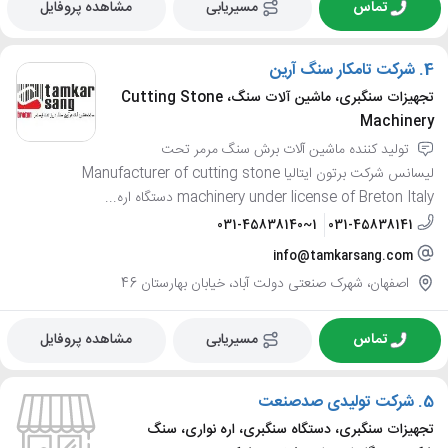
تماس
مسیریابی
مشاهده پروفایل
4.
شرکت تامکار سنگ آرین
تجهیزات سنگبری، ماشین آلات سنگ، Cutting Stone
Machinery
تولید کننده ماشین آلات برش سنگ مرمر تحت
لیسانس شرکت برتون ایتالیا Manufacturer of cutting stone
machinery under license of Breton Italy دستگاه اره...
031-45838140~1
031-45838141
info@tamkarsang.com
اصفهان، شهرک صنعتی دولت آباد، خیابان بهارستان 46
تماس
مسیریابی
مشاهده پروفایل
5.
شرکت تولیدی صدصنعت
تجهیزات سنگبری، دستگاه سنگبری، اره نواری، سنگ