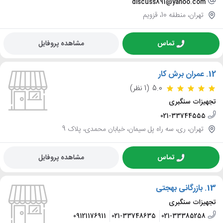
discuss891@yahoo.com
تهران، منطقه 10، قزویم
تماس
مشاهده پروفایل
12.
عمران برش کار
5.0
(1 نظر)
تجهیزات سنگبری
021-33744555
تهران، ری، سه راه پل سیمان، خیابان محمدی، پلاک 9
تماس
مشاهده پروفایل
13.
بازرگانی بهجتی
تجهیزات سنگبری
09121176911
021-33748635
021-33385258