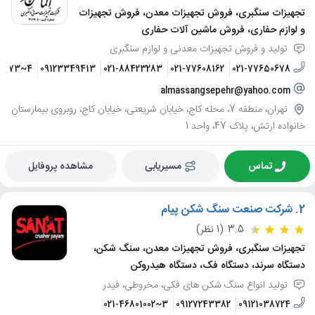
تجهیزات سنگبری، فروش تجهیزات معدن، فروش تجهیزات
و لوازم حفاری، فروش ماشین آلات حفاری
تولید و فروش تجهیزات معدنی و لوازم سنگبری
51073~4
09123349413
021-88423283
021-77608162
021-77650678
almassangsepehr@yahoo.com
تهران، منطقه 7، محله کاج، خیابان شریعتی، خیابان کاج، روبروی بیمارستان
خانواده ارتش، پلاک 47، واحد 1
تماس
مسیریابی
مشاهده پروفایل
2.
شرکت صنعت سنگ شکن پیام
3.5
(1 نظر)
تجهیزات سنگبری، فروش تجهیزات معدن، سنگ شکن،
دستگاه سرند، دستگاه فک، دستگاه هیدروکن
تولید انواع سنگ شکن های فکی، مخروطی، فیدر
021-46801002~3
09127243382
09121038724