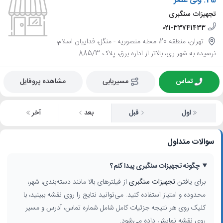
25.
ولی عصر
تجهیزات سنگبری
021-33741433
تهران، منطقه 20، محله منصوریه - منگل، فداییان اسلام،
نرسیده به شهر ری، بالاتر از اداره برق، پلاک 885/3
تماس
مسیریابی
مشاهده پروفایل
اول
قبل
بعد
آخر
سوالات متداول
چگونه تجهیزات سنگبری پیدا کنم؟
برای یافتن
تجهیزات سنگبری
از فیلترهای بالا مانند دسته‌بندی، شهر،
محدوده و امتیاز استفاده کنید. می‌توانید نتایج را روی نقشه ببینید، با
کلیک روی هر نتیجه جزئیات کامل شامل شماره تماس، آدرس و مسیر
روی نقشه نمایش داده می‌شود.