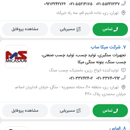
09213242766
021-55214175
021-55227237
تهران، ری، جاده قدیم قم، سه راه خیرآباد
تماس
مسیریابی
مشاهده پروفایل
7.
شرکت میکا ساب
تجهیزات سنگبری، تولید چسب، تولید چسب صنعتی،
چسب سنگ، بتونه سنگی میکا
تولیدکننده انواع رزین، ماستیک، چسب سنگ
021-33742402
021-33740992
تهران، ری، منطقه 20، محله منصوریه - منگل، خیابان فداییان اسلام،
خیابان محمدی، پلاک 420
تماس
مسیریابی
مشاهده پروفایل
8.
الماس