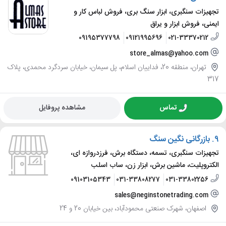
تجهیزات سنگبری، ابزار سنگ بری، فروش لباس کار و
ایمنی، فروش ابزار و یراق
09195377798
09121995696
021-33370212
store_almas@yahoo.com
تهران، منطقه 20، فداییان اسلام، پل سیمان، خیابان سردگرد محمدی، پلاک
317
تماس
مشاهده پروفایل
9.
بازرگانی نگین سنگ
تجهیزات سنگبری، تسمه، دستگاه برش، فرزدروازه ای،
الکتروپلیت، ماشین برش، ابزار زن، ساب اسلب
09103105343
031-33808277
031-33802256
sales@neginstonetrading.com
اصفهان، شهرک صنعتی محمودآباد، بین خیابان 20 و 24