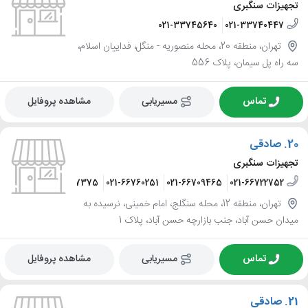
تجهیزات سنگبری
021-33745640
021-33740447
تهران، منطقه 20، محله منصوریه - منگل، فداییان اسلام،
سه راه پل سیمان، پلاک 556
تماس
مسیریابی
مشاهده پروفایل
20.
صادقی
تجهیزات سنگبری
09122597375
021-66760251
021-66709465
021-66722752
تهران، منطقه 12، محله سنگلج، امام خمینی، نرسیده به
میدان حسن آباد، جنب بازارچه حسن آباد، پلاک 1
تماس
مسیریابی
مشاهده پروفایل
21.
صادقی