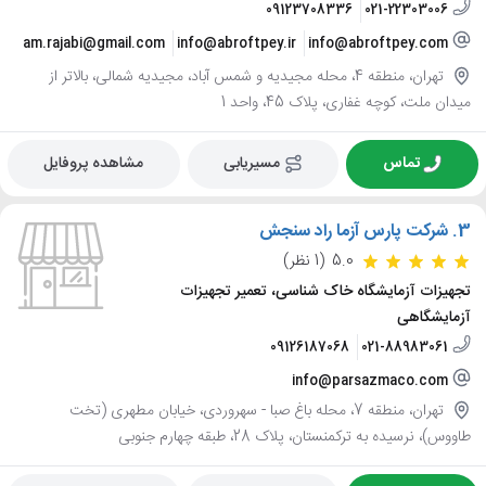
09123708336
021-22303006
am.rajabi@gmail.com
info@abroftpey.ir
info@abroftpey.com
تهران، منطقه 4، محله مجیدیه و شمس آباد، مجیدیه شمالی، بالاتر از
میدان ملت، کوچه غفاری، پلاک 45، واحد 1
تماس
مسیریابی
مشاهده پروفایل
3.
شرکت پارس آزما راد سنجش
5.0
(1 نظر)
تجهیزات آزمایشگاه خاک شناسی، تعمیر تجهیزات
آزمایشگاهی
09126187068
021-88983061
info@parsazmaco.com
تهران، منطقه 7، محله باغ صبا - سهروردی، خیابان مطهری (تخت
طاووس)، نرسیده به ترکمنستان، پلاک 28، طبقه چهارم جنوبی