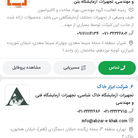
و مهندسی، تجهیزات آزمایشگاه بتن
زمینه فعالیت گروه مهندسی بهراد ساخت و کالیبراسون
طیف وسیعی از تجهیزات مختلف آزمایشگاهی می باشد. محصولات ارائه شده
از جانب این شرکت توسط بسیاری از مهند...
09171114134
071-32326802
شیراز، منطقه 1، محله سینما سعدی، چهارراه سینما سعدی، خیابان شوریده
شیرازی، کوچه نوزدهم، ساختمان راز، واحد 1
تماس
مسیریابی
مشاهده پروفایل
6.
شرکت ابزار خاک
تجهیزات آزمایشگاه خاک شناسی، تجهیزات آزمایشگاه فنی
و مهندسی
021-22222686
021-22223715
info@abzar-e-khak.com
تهران، منطقه 3، محله زرگنده، خیابان دستگردی (ظفر)، خیابان همایون،
پلاک 2