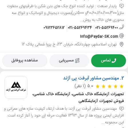
پایدار صنعت : تولید کننده انوع جک های بتن شکن با ظرفیتهای متفاوت
مثل(40،60،120،200،300و 500تن)بصورت دیجیتال و اتوماتیک و انواع سه
محوری های خاک به روش...
09123652812
021-55269434
021-55269400
Info@Paydar-SK.com
تهران، اسلامشهر، چهاردانگه، خیابان 23، خ پزوا شمالی پلاک 12
تماس
مسیریابی
مشاهده پروفایل
2.
مهندسین مشاور آبرفت پی آژند
5.0
(1 نظر)
تجهیزات آزمایشگاه خاک شناسی، آزمایشگاه خاک شناسی،
فروش تجهیزات آزمایشگاهی
مهندسین مشاور آبرفت پی آژند: با هدف ارتقاء کیفیت سازه های عمرانی و
افزایش ایمنی پروژه ها، از سال 1393 فعالیت حرفه ای خود را آغاز کرده است.
این مجموعه...