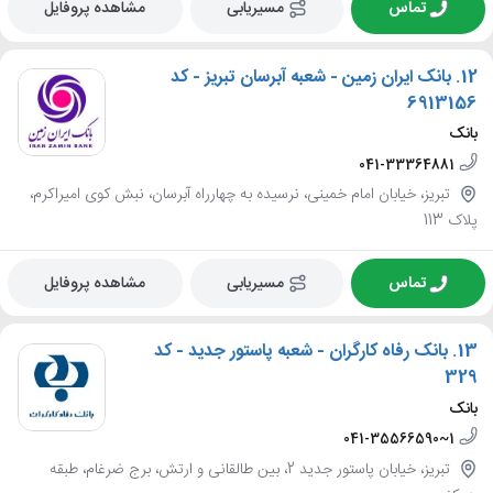
تماس
مسیریابی
مشاهده پروفایل
12.
بانک ایران زمین - شعبه آبرسان تبریز - کد
6913156
بانک
041-33364881
تبریز، خیابان امام خمینی، نرسیده به چهارراه آبرسان، نبش کوی امیراکرم،
پلاک 113
تماس
مسیریابی
مشاهده پروفایل
13.
بانک رفاه کارگران - شعبه پاستور جدید - کد
329
بانک
041-35566590~1
تبریز، خیابان پاستور جدید 2، بین طالقانی و ارتش، برج ضرغام، طبقه