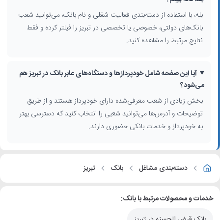
خدمات تخصصی را در منطقه زندگی یا محل کار خود انتخاب کنید.
بله، با استفاده از دسته‌بندی فعالیت شغلی و نام بانک، می‌توانید شعب
بانک‌های دولتی، خصوصی یا تخصصی در تبریز را فیلتر کرده و فقط
راهنمای انتخاب بهترین بانک در تبریز برای نیاز شما
نتایج مرتبط را مشاهده کنید.
برای انتخاب
بهترین بانک در تبریز
، علاوه بر نزدیکی شعبه به محل سکونت یا
کار، معمولاً کاربران به گستردگی
خودپردازها
، سهولت دسترسی، تنوع خدمات
الکترونیک و سابقه بانک نیز توجه می‌کنند. در این صفحه می‌توانید با
آیا این صفحه شامل خودپردازها و دستگاه‌های عابر بانک در تبریز هم
مقایسه شعب مختلف، بانک دولتی یا خصوصی مناسب خود را بیابید و بر
می‌شود؟
اساس محله‌هایی مانند ولیعصر، مارالان، نصف‌راه، آبرسان، ایل‌گلی و دیگر
بخش زیادی از شعب معرفی‌شده دارای خودپرداز هستند و از طریق
مناطق شهری، نزدیک‌ترین شعبه را انتخاب کنید.
توضیحات و آدرس‌ها می‌توانید شعبی را انتخاب کنید که دسترسی بهتر
به خودپرداز و خدمات بانکی حضوری دارند.
دسته‌بندی مشاغل
بانک
تبریز
خدمات و محصولات مرتبط با بانک:
بانک قرض الحسنه در تبریز