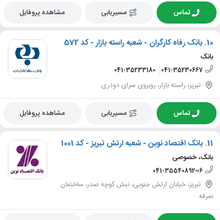
تماس
مسیریابی
مشاهده پروفایل
10.
بانک رفاه کارگران - شعبه راسته بازار - کد 572
بانک
041-35233180
041-35230667
تبریز، راسته بازار، روبروی سرای دودری
تماس
مسیریابی
مشاهده پروفایل
11.
بانک اقتصاد نوین - شعبه ارتش تبریز - کد 1001
بانک، خصوصی
041-35540892~6
تبریز، خیابان ارتش جنوبی، نبش کوچه صدر، ساختمان
صرفه