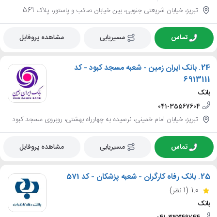
تبریز، خیابان شریعتی جنوبی، بین خیابان صائب و پاستور، پلاک 569
تماس
مسیریابی
مشاهده پروفایل
24.
بانک ایران زمین - شعبه مسجد کبود - کد
6913111
بانک
041-35567604
تبریز، خیابان امام خمینی، نرسیده به چهارراه بهشتی، روبروی مسجد کبود
تماس
مسیریابی
مشاهده پروفایل
25.
بانک رفاه کارگران - شعبه پزشکان - کد 571
1.0
(1 نظر)
بانک