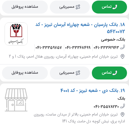
تماس
مسیریابی
مشاهده پروفایل
18.
بانک پارسیان - شعبه چهارراه آبرسان تبریز - کد
5420072
بانک، خصوصی
943
041-33368171
041-33359757
041-33368499
041-33362943
تبریز، خیابان امام خمینی، چهارراه آبرسان، روبروی هلال احمر، پلاک 1 و 2
تماس
مسیریابی
مشاهده پروفایل
19.
بانک دی - شعبه تبریز - کد 4001
بانک
041-35578230
تبریز، خیابان امام خمینی، بالاتر از میدان ساعت، روبروی
اداره برق، نبش کوچه دل حامد، پلاک 141