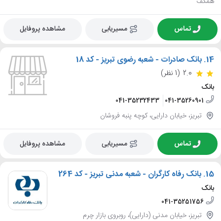
همکف
تماس
مسیریابی
مشاهده پروفایل
14.
بانک صادرات - شعبه رضوی تبریز - کد 18
2.0
(1 نظر)
بانک
041-35232433
041-35260901
تبریز، خیابان دارایی، کوچه پنبه فروشان
تماس
مسیریابی
مشاهده پروفایل
15.
بانک رفاه کارگران - شعبه مدنی تبریز - کد 264
بانک
041-35251756
تبریز، خیابان مدنی (دارایی)، روبروی بازار چرم