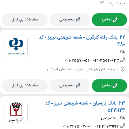
تربیت، پلاک 54
تماس
مسیریابی
مشاهده پروفایل
22.
بانک رفاه کارگران - شعبه شریعتی تبریز - کد
480
بانک
041-35570054
041-35540633
تبریز، خیابان شریعتی جنوبی، ساختمان امیرکبیر
تماس
مسیریابی
مشاهده پروفایل
23.
بانک پارسیان - شعبه شریعتی تبریز - کد
5421124
بانک، خصوصی
041-34751030~4
041-34779227