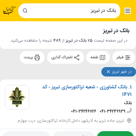
بانک در تبریز
در این صفحه لیست
25 بانک در تبریز
از
489
نتیجه را مشاهده می‌کنید.
فیلتر
نقشه
اشتراک گذاری
پرینت
در شهر تبریز
1.
بانک کشاورزی - شعبه تراکتورسازی تبریز - کد
1471
بانک
041-34246726
041-34249939
تبریز، جاده تبریز به آذرشهر، داخل کارخانه تراکتورسازی، درب چهارم