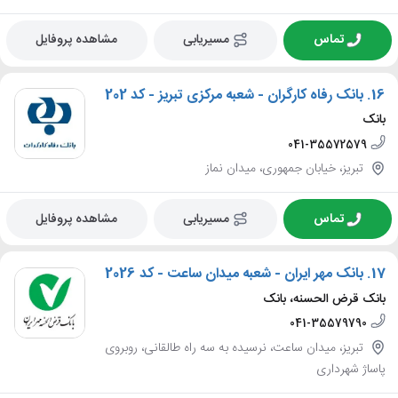
تماس
مسیریابی
مشاهده پروفایل
16.
بانک رفاه کارگران - شعبه مرکزی تبریز - کد 202
بانک
041-35572579
تبریز، خیابان جمهوری، میدان نماز
تماس
مسیریابی
مشاهده پروفایل
17.
بانک مهر ایران - شعبه میدان ساعت - کد 2026
بانک قرض الحسنه، بانک
041-35579790
تبریز، میدان ساعت، نرسیده به سه راه طالقانی، روبروی
پاساژ شهرداری