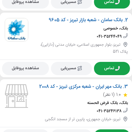
تماس
مسیریابی
مشاهده پروفایل
2.
بانک سامان - شعبه بازار تبریز - کد 9605
بانک، خصوصی
041-35244049
تبریز، بلوار جمهوری اسلامی، خیابان مدنی (دارایی)،
پلاک 521
تماس
مسیریابی
مشاهده پروفایل
3.
بانک مهر ایران - شعبه مرکزی تبریز - کد 2008
1.0
(1 نظر)
بانک، بانک قرض الحسنه
041-35246138
تبریز، خیابان جمهوری، پایین تر از مسجد انگجی