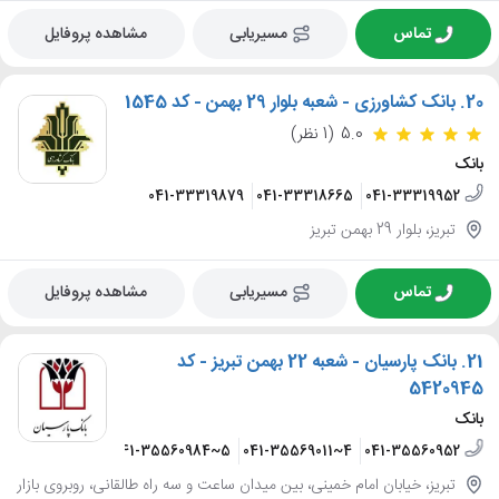
تماس
مسیریابی
مشاهده پروفایل
20.
بانک کشاورزی - شعبه بلوار 29 بهمن - کد 1545
5.0
(1 نظر)
بانک
041-33319879
041-33318665
041-33319952
تبریز، بلوار 29 بهمن تبریز
تماس
مسیریابی
مشاهده پروفایل
21.
بانک پارسیان - شعبه 22 بهمن تبریز - کد
5420945
بانک
041-35560984~5
041-35569011~4
041-35560952
تبریز، خیابان امام خمینی، بین میدان ساعت و سه راه طالقانی، روبروی بازار