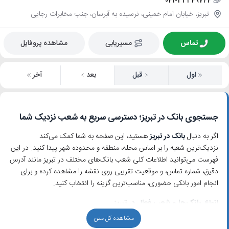
041-33349744
تبریز، خیابان امام خمینی، نرسیده به آبرسان، جنب مخابرات رجایی
تماس
مسیریابی
مشاهده پروفایل
اول
قبل
بعد
آخر
جستجوی بانک در تبریز؛ دسترسی سریع به شعب نزدیک شما
اگر به دنبال
بانک در تبریز
هستید، این صفحه به شما کمک می‌کند
نزدیک‌ترین شعبه را بر اساس محله، منطقه و محدوده شهر پیدا کنید. در این
فهرست می‌توانید اطلاعات کلی شعب بانک‌های مختلف در تبریز مانند آدرس
دقیق، شماره تماس، و موقعیت تقریبی روی نقشه را مشاهده کرده و برای
انجام امور بانکی حضوری، مناسب‌ترین گزینه را انتخاب کنید.
انواع بانک‌ها و شعب فعال در تبریز
مشاهده کل متن
در تبریز تقریباً تمام
بانک‌های دولتی و خصوصی
معتبر کشور دارای شعب