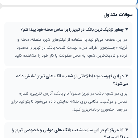
متعدد هستند. بانک‌هایی مانند بانک ملی، بانک ملت، بانک صادرات، بانک
تجارت، بانک سپه، بانک کشاورزی، بانک مسکن و نیز بانک‌های خصوصی
سوالات متداول
نظیر پاسارگاد، پارسیان، اقتصاد نوین و دیگر بانک‌ها در محله‌های مختلف
شهر حضور دارند. با استفاده از این صفحه، می‌توانید فهرست کامل
شعب
بانک تبریز
را بر اساس نوع بانک و موقعیت مکانی مرور کنید.
چطور نزدیک‌ترین بانک در تبریز را بر اساس محله خود پیدا کنم؟
در این صفحه می‌توانید با استفاده از فیلترهای شهر، منطقه، محله و
جستجوی هوشمند بانک در تبریز بر اساس محله و محدوده
گزینه «جستجوی اطراف من»، لیست شعب بانک در تبریز را محدود
برای پیدا کردن راحت‌تر
آدرس بانک های تبریز
، می‌توانید از فیلترهای
کرده و نزدیک‌ترین شعبه به محل سکونت یا کار خود را مشاهده کنید.
جستجو مانند استان، شهر، محدوده شهر، منطقه، محله، فعالیت شغلی و
گزینه «جستجوی اطراف من» استفاده کنید. با فعال کردن جستجوی اطراف
من، سیستم نزدیک‌ترین شعب را نسبت به موقعیت فعلی شما نمایش
در این فهرست چه اطلاعاتی از شعب بانک های تبریز نمایش داده
می‌دهد تا سریع‌تر به بانک موردنظر برسید. این قابلیت برای افرادی که به
می‌شود؟
دنبال
خودپرداز بانک تبریز
یا دسترسی فوری به خدمات بانکی در مسیر
برای هر شعبه بانک در تبریز معمولاً نام بانک، آدرس تقریبی، شماره
رفت‌وآمد خود هستند، بسیار کاربردی است.
تماس و موقعیت مکانی روی نقشه نمایش داده می‌شود تا بتوانید برای
خدمات متنوع شعب بانک در تبریز
مراجعه حضوری برنامه‌ریزی کنید.
شعب مختلف
بانک در تبریز
معمولاً خدمات رایجی مانند افتتاح حساب، صدور
کارت بانکی، دریافت و واریز وجه، خدمات ارزی در شعب منتخب، ارائه
تسهیلات و مشاوره مالی را ارائه می‌دهند. با بررسی اطلاعات هر شعبه
آیا می‌توانم در این سایت شعب بانک های دولتی و خصوصی تبریز را
می‌توانید بانک مناسب برای
افتتاح حساب
، دریافت تسهیلات یا استفاده از
جداگانه ببینم؟