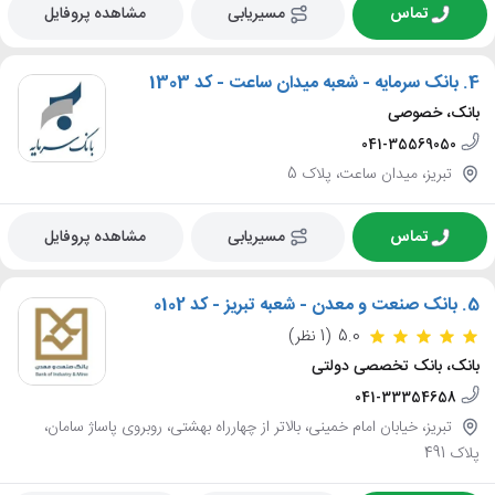
تماس
مسیریابی
مشاهده پروفایل
4.
بانک سرمایه - شعبه میدان ساعت - کد 1303
بانک، خصوصی
041-35569050
تبریز، میدان ساعت، پلاک 5
تماس
مسیریابی
مشاهده پروفایل
5.
بانک صنعت و معدن - شعبه تبریز - کد 0102
5.0
(1 نظر)
بانک، بانک تخصصی دولتی
041-33354658
تبریز، خیابان امام خمینی، بالاتر از چهارراه بهشتی، روبروی پاساژ سامان،
پلاک 491