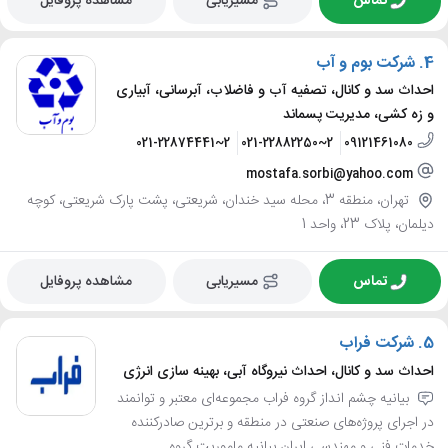
تماس
مسیریابی
مشاهده پروفایل
4.
شرکت بوم و آب
احداث سد و کانال، تصفیه آب و فاضلاب، آبرسانی، آبیاری
و زه کشی، مدیریت پسماند
021-22874441~2
021-22882250~2
09121461080
mostafa.sorbi@yahoo.com
تهران، منطقه 3، محله سید خندان، شریعتی، پشت پارک شریعتی، کوچه
دیلمان، پلاک 23، واحد 1
تماس
مسیریابی
مشاهده پروفایل
5.
شرکت فراب
احداث سد و کانال، احداث نیروگاه آبی، بهینه سازی انرژی
بیانیه چشم انداز گروه فراب مجموعه‌ای معتبر و توانمند
در اجرای پروژه‌های صنعتی در منطقه و برترین صادرکننده
خدمات فنی و مهندسی ایران بیانیه ماموریت گروه...