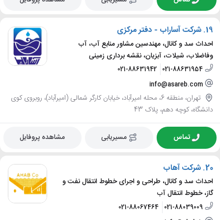
19.
شرکت آساراب - دفتر مرکزی
احداث سد و کانال، مهندسین مشاور منابع آب، آب
وفاضلاب، شیلات، آبزیان، نقشه برداری زمینی
021-88631942
021-88631954
info@asareb.com
تهران، منطقه 6، محله امیرآباد، خیابان کارگر شمالی (امیرآباد)، روبروی کوی
دانشگاه، کوچه دهم، پلاک 43
تماس
مسیریابی
مشاهده پروفایل
20.
شرکت آهاب
احداث سد و کانال، طراحی و اجرای خطوط انتقال نفت و
گاز، خطوط انتقال آب
021-88067464
021-88039009