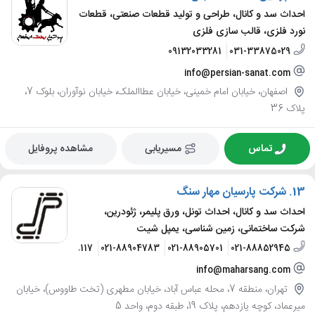
احداث سد و کانال، طراحی و تولید قطعات صنعتی، قطعات
نورد فلزی، قالب سازی فلزی
09132033281
031-33875029
info@persian-sanat.com
اصفهان، خیابان امام خمینی، خیابان عطاالملک، خیابان نوآوران، بلوک 7،
پلاک 36
تماس
مسیریابی
مشاهده پروفایل
13.
شرکت پارسیان مهار سنگ
احداث سد و کانال، احداث تونل، ورق پلیمر، ژئودرین،
شرکت ساختمانی، زمین شناسی، یمپل شیت
24717980
09198108117
021-88904783
021-88905701
021-88852945
info@maharsang.com
تهران، منطقه 7، محله عباس آباد، خیابان مطهری (تخت طاووس)، خیابان
میرعماد، کوچه یازدهم، پلاک 19، طبقه دوم، واحد 5