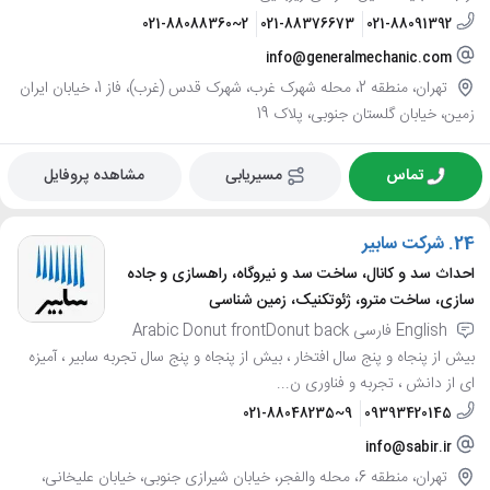
021-88088360~2
021-88376673
021-88091392
info@generalmechanic.com
تهران، منطقه 2، محله شهرک غرب، شهرک قدس (غرب)، فاز 1، خیابان ایران
زمین، خیابان گلستان جنوبی، پلاک 19
تماس
مسیریابی
مشاهده پروفایل
24.
شرکت سابیر
احداث سد و کانال، ساخت سد و نیروگاه، راهسازی و جاده
سازی، ساخت مترو، ژئوتکنیک، زمین شناسی
English فارسی Arabic Donut frontDonut back
بیش از پنجاه و پنج سال افتخار ، بیش از پنجاه و پنج سال تجربه سابیر ، آمیزه
ای از دانش ، تجربه و فناوری ن...
021-88048235~9
09393420145
info@sabir.ir
تهران، منطقه 6، محله والفجر، خیابان شیرازی جنوبی، خیابان علیخانی،