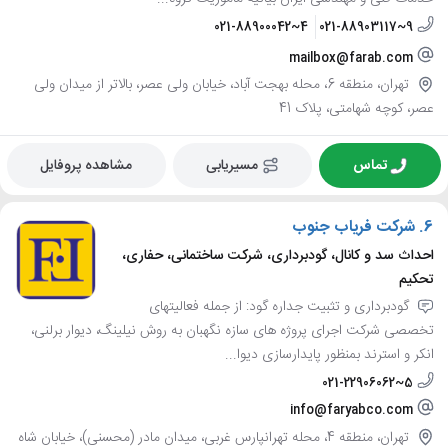
021-88900042~4
021-88903117~9
mailbox@farab.com
تهران، منطقه 6، محله بهجت آباد، خیابان ولی عصر، بالاتر از میدان ولی
عصر، کوچه شهامتی، پلاک 41
تماس
مسیریابی
مشاهده پروفایل
6.
شرکت فریاب جنوب
احداث سد و کانال، گودبرداری، شرکت ساختمانی، حفاری،
تحکیم
گودبرداری و تثبیت جداره گود: از جمله فعالیتهای
تخصصی شرکت اجرای پروژه های سازه نگهبان به روش نیلینگ، دیوار برلنی،
انکر و استرند بمنظور پایدارسازی دیوا...
021-22906062~5
info@faryabco.com
تهران، منطقه 4، محله تهرانپارس غربی، میدان مادر (محسنی)، خیابان شاه