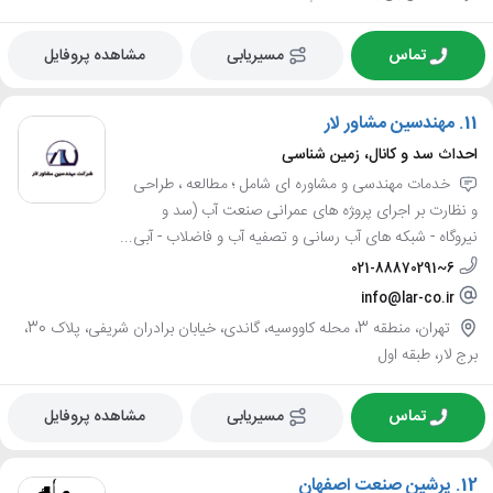
تماس
مسیریابی
مشاهده پروفایل
11.
مهندسین مشاور لار
احداث سد و کانال، زمین شناسی
خدمات مهندسی و مشاوره ای شامل ؛ مطالعه ، طراحی
و نظارت بر اجرای پرو‍‍ژه های عمرانی صنعت آب (سد و
نیروگاه - شبکه های آب رسانی و تصفیه آب و فاضلاب - آبی...
021-88870291~6
info@lar-co.ir
تهران، منطقه 3، محله کاووسیه، گاندی، خیابان برادران شریفی، پلاک 30،
برج لار، طبقه اول
تماس
مسیریابی
مشاهده پروفایل
12.
پرشین صنعت اصفهان