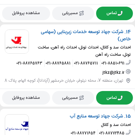
تماس
مسیریابی
مشاهده پروفایل
14.
شرکت جهاد توسعه خدمات زیربنایی (سهامی
خاص)
احداث سد و کانال، احداث تونل، احداث راه آهن، ساخت
تونل، ساخت راه آهن
021-88765763
021-88765881
021-88765711
021-88510691
jtkz@jtkz.ir
تهران، منطقه 7، محله نیلوفر، خیابان خرمشهر (آپادانا)، کوچه الهام، پلاک 8
تماس
مسیریابی
مشاهده پروفایل
15.
شرکت جهاد توسعه منابع آب
احداث سد و کانال
021-88771654
021-88772485