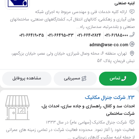
ابنیه صنعتی
ارائه کلیه خدمات فنی و مهندسی مربوط به اجرای شبکه
های آبیاری و زهکشی، کانالهای انتقال آب، کشتارگاههای صنعتی، ساختمانهای
صنعتی و بلندمرتبه، سدسازی، راه...
021-66419035
021-66495033
021-66402824
021-61985000
admin@wse-co.com
تهران، منطقه 6، محله وصال شیرازی، خیابان ولی عصر، خیابان بزرگمهر،
نبش فریمان، پلاک 52
تماس
مسیریابی
مشاهده پروفایل
23.
شرکت جنرال مکانیک
احداث سد و کانال، راهسازی و جاده سازی، احداث پل،
شرکت ساختمانی
شرکت جنرال مکانیک (سهامی عام) در سال ۱۳۳۳
فعالیت خود را آغاز نمود. محدوده فعالیت شرکت در تمامی زمینه های عمرانی
از جمله ابنیه سنگین، کارهای زیربنایی، ...