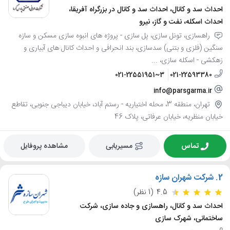
احداث سد و کانال، احداث سد و کانال در بزرگراه آفریقا،
احداث اسکله، نفت و گاز، نیرو
راهسازی، تونل سازی، پل سازی - پروژه های انبوه سازی مسکن و سازه
سنگین (فلزی و بتنی) سدسازی، بند انحرافی و احداث کانال های آبیاری و
زهکشی - اسکله سازی، ...
021-22551951~3
021-22593380
info@parsgarma.ir
تهران، منطقه 3، محله اختیاریه - رستم آباد، خیابان دیباجی جنوبی، تقاطع
خیابان منظریه، خیابان عرفاتی، پلاک 46
تماس
مسیریابی
مشاهده پروفایل
2.
شرکت شهران سازه
4.5
(1 نظر)
احداث سد و کانال، راهسازی و جاده سازی، شرکت
ساختمانی، شهرک سازی