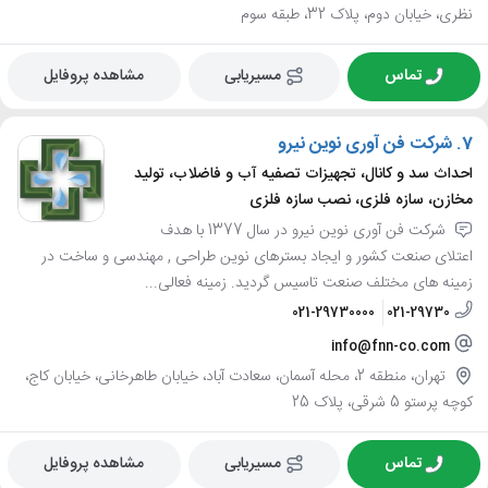
نظری، خیابان دوم، پلاک 32، طبقه سوم
تماس
مسیریابی
مشاهده پروفایل
7.
شرکت فن آوری نوین نیرو
احداث سد و کانال، تجهیزات تصفیه آب و فاضلاب، تولید
مخازن، سازه فلزی، نصب سازه فلزی
شرکت فن آوری نوین نیرو در سال 1377 با هدف
اعتلای صنعت کشور و ایجاد بسترهای نوین طراحی , مهندسی و ساخت در
زمینه های مختلف صنعت تاسیس گردید. زمینه فعالی...
021-29730000
021-29730
info@fnn-co.com
تهران، منطقه 2، محله آسمان، سعادت آباد، خیابان طاهرخانی، خیابان کاج،
کوچه پرستو 5 شرقی، پلاک 25
تماس
مسیریابی
مشاهده پروفایل