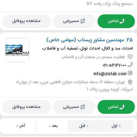
مجتمع ونک پارک، واحد 57
تماس
مسیریابی
مشاهده پروفایل
25.
مهندسین مشاور زیستاب (سهامی خاص)
احداث سد و کانال، احداث تونل، تصفیه آب و فاضلاب
فعالیت مستمر در صنعت آب و فاضلاب
021-54147000
info@zistab.com
تهران، منطقه 6، محله جمالزاده، خیابان فاطمی غربی، بعد از چهارراه
امیرآباد، کوچه پروین، پلاک 1
تماس
مسیریابی
مشاهده پروفایل
اول
قبل
بعد
آخر