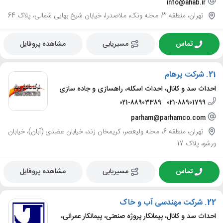
info@ahab.ir
تهران، منطقه 3، محله ونک، ملاصدرا، خیابان شیخ بهایی شمالی، پلاک 64
تماس
مسیریابی
مشاهده پروفایل
21.
شرکت پرهام
احداث سد و کانال، احداث اسکله، راهسازی و جاده سازی
021-88903389
021-88901799
parham@parhamco.com
تهران، منطقه 6، محله ولیعصر، کریمخان زند، خیابان عضدی (آبان)، خیابان
ورشو، پلاک 17
تماس
مسیریابی
مشاهده پروفایل
22.
شرکت مهندسی آب و خاک
احداث سد و کانال، پیمانکار پروژه صنعتی، پیمانکار عمرانی،