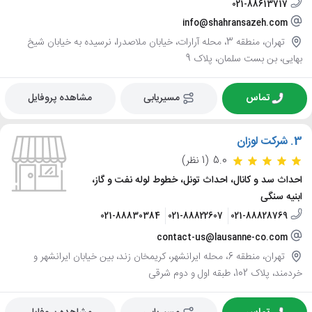
021-88613717
info@shahransazeh.com
تهران، منطقه 3، محله آرارات، خیابان ملاصدرا، نرسیده به خیابان شیخ
بهایی، بن بست سلمان، پلاک 9
تماس
مسیریابی
مشاهده پروفایل
3.
شرکت لوزان
5.0
(1 نظر)
احداث سد و کانال، احداث تونل، خطوط لوله نفت و گاز،
ابنیه سنگی
021-88830384
021-88822607
021-88828769
contact-us@lausanne-co.com
تهران، منطقه 6، محله ایرانشهر، کریمخان زند، بین خیابان ایرانشهر و
خردمند، پلاک 102، طبقه اول و دوم شرقی