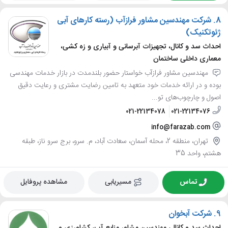
8.
شرکت مهندسین مشاور فرازآب (رسته کارهای آبی
ژئوتکنیک)
احداث سد و کانال، تجهیزات آبرسانی و آبیاری و زه کشی،
معماری داخلی ساختمان
مهندسین مشاور فرازآب خواستار حضور بلندمدت در بازار خدمات مهندسی
بوده و در ارائه خدمات خود متعهد به تامین رضایت مشتری و رعایت دقیق
اصول و چارچوب‌های تو...
021-22134078
021-22134076
info@farazab.com
تهران، منطقه 2، محله آسمان، سعادت آباد، م. سرو، برج سرو ناز، طبقه
هشتم، واحد 35
تماس
مسیریابی
مشاهده پروفایل
9.
شرکت آبخوان