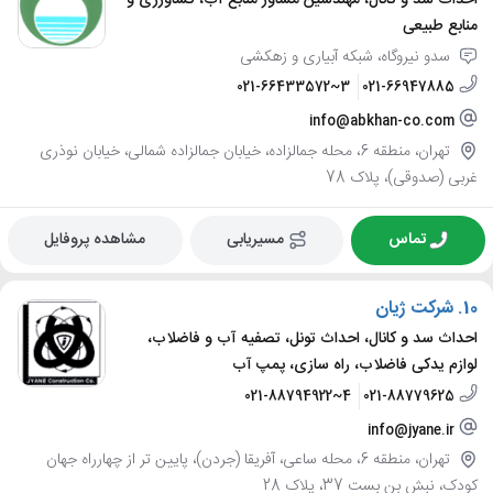
احداث سد و کانال، مهندسین مشاور منابع آب، کشاورزی و
منابع طبیعی
سدو نیروگاه، شبکه آبیاری و زهکشی
021-66433572~3
021-66947885
info@abkhan-co.com
تهران، منطقه 6، محله جمالزاده، خیابان جمالزاده شمالی، خیابان نوذری
غربی (صدوقی)، پلاک 78
تماس
مسیریابی
مشاهده پروفایل
10.
شرکت ژیان
احداث سد و کانال، احداث تونل، تصفیه آب و فاضلاب،
لوازم یدکی فاضلاب، راه سازی، پمپ آب
021-88794922~4
021-88779625
info@jyane.ir
تهران، منطقه 6، محله ساعی، آفریقا (جردن)، پایین تر از چهارراه جهان
کودک، نبش بن بست 37، پلاک 28