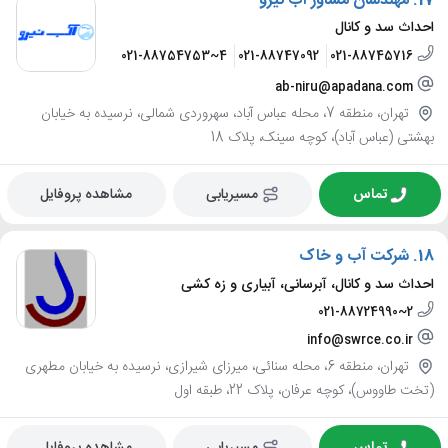
17.
مهندسان مشاور آب نیرو
احداث سد و کانال
021-88754753~4
021-88747092
021-88745716
ab-niru@apadana.com
تهران، منطقه 7، محله عباس آباد، سهروردی شمالی، نرسیده به خیابان
بهشتی (عباس آباد)، کوچه سینک، پلاک 18
تماس
مسیریابی
مشاهده پروفایل
18.
شرکت آب و خاک
احداث سد و کانال، آبرسانی، آبیاری و زه کشی
021-88724990~2
info@swrce.co.ir
تهران، منطقه 6، محله سنائی، میرزای شیرازی، نرسیده به خیابان مطهری
(تخت طاووس)، کوچه عرفان، پلاک 22، طبقه اول
تماس
مسیریابی
مشاهده پروفایل