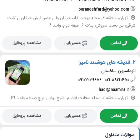
barandehfard@yahoo.com
تهران، منطقه 6، محله بهجت آباد، خیابان ولی عصر، نبش خیابان زرتشت
شرقی، بن بست سروش، پلاک 6، طبقه دوم، واحد 9
تماس
مسیریابی
مشاهده پروفایل
2.
اندیشه های هوشمند نامیرا
اتوماسیون ساختمان
09122239656
021-88211450
hadi@naamira.ir
تهران، منطقه 2، محله سعادت آباد، م. شیخ بهایی، برج صدف، واحد 49
تماس
مسیریابی
مشاهده پروفایل
سوالات متداول