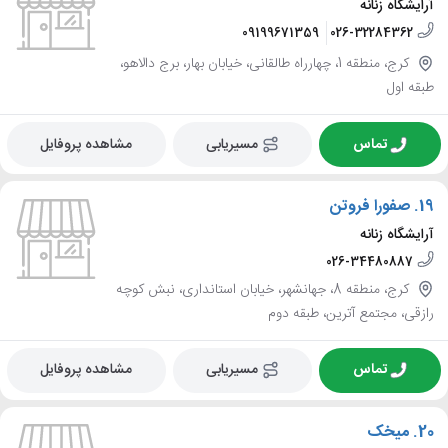
آرایشگاه زنانه
09199671359
026-32284362
کرج، منطقه 1، چهارراه طالقانی، خیابان بهار، برج دالاهو،
طبقه اول
تماس
مسیریابی
مشاهده پروفایل
19.
صفورا فروتن
آرایشگاه زنانه
026-34480887
کرج، منطقه 8، جهانشهر، خیابان استانداری، نبش کوچه
رازقی، مجتمع آترین، طبقه دوم
تماس
مسیریابی
مشاهده پروفایل
20.
میخک