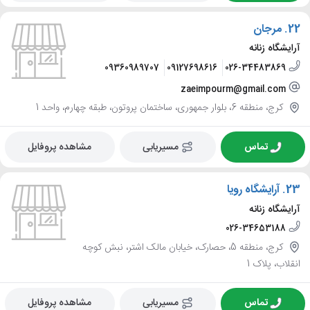
22.
مرجان
آرایشگاه زنانه
09360989707
09127698616
026-34483869
zaeimpourm@gmail.com
کرج، منطقه 6، بلوار جمهوری، ساختمان پروتون، طبقه چهارم، واحد 1
تماس
مسیریابی
مشاهده پروفایل
23.
آرایشگاه رویا
آرایشگاه زنانه
026-34653188
کرج، منطقه 5، حصارک، خیابان مالک اشتر، نبش کوچه
انقلاب، پلاک 1
تماس
مسیریابی
مشاهده پروفایل