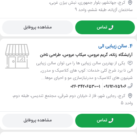
کرج، جهانشهر، بلوار جمهوری، نبش بیژن غربی،
ساختمان آژیانه، طبقه ششم، واحد 9
تماس
مشاهده پروفایل
4.
سالن زیبایی الی
آرایشگاه زنانه، گریم عروس، میکاپ عروس، طراحی ناخن
یکی از بهترین سالن زیبایی ها را می توان سالن زیبایی
الی نا برد شرح کلی خدمات: کوپ های کلاسیک و مدرن,
شینیون های کلاسیک و مدرنبازسازی مو و احیای موها...
026-34206530~1
09192075906
کرج، رجایی شهر، فاز 1، خیابان دوم شرقی، مجتمع تندیس، طبقه دوم،
واحد 5
تماس
مشاهده پروفایل