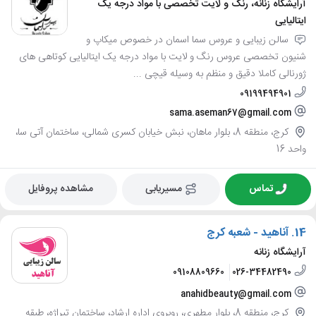
آرایشگاه زنانه، رنگ و لایت تخصصی با مواد درجه یک
ایتالیایی
سالن زیبایی و عروس سما اسمان در خصوص میکاپ و
شنیون تخصصی عروس رنگ و لایت با مواد درجه یک ایتالیایی کوتاهی های
ژورنالی کاملا دقیق و منظم به وسیله قیچی ...
09199494901
sama.aseman67@gmail.com
کرج، منطقه 8، بلوار ماهان، نبش خیابان کسری شمالی، ساختمان آتی سا،
واحد 16
تماس
مسیریابی
مشاهده پروفایل
14.
آناهید - شعبه کرج
آرایشگاه زنانه
09108809660
026-34482490
anahidbeauty@gmail.com
کرج، منطقه 8، بلوار مطهری، روبروی اداره ارشاد، ساختمان تیراژه، طبقه