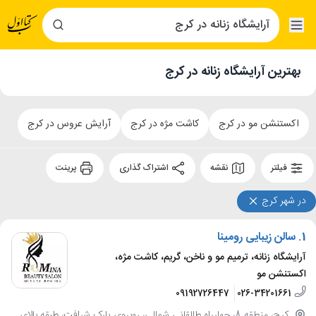
بهترین آرایشگاه زنانه در کرج
اکستنشن مو در کرج
کاشت مژه در کرج
آرایش عروس در کرج
فیلتر
نقشه
اشتراک گذاری
پرینت
در شهر کرج
1.
سالن زیبایی رومینا
آرایشگاه زنانه، ترمیم مو و ناخن، گریم، کاشت مژه،
اکستنشن مو
09192726447
026-34201661
کرج، منطقه 8، چهارراه طالقانی شمالی، روبروی پارک شرافت، طبقه بالای