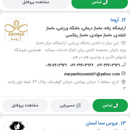
تماس
مشاهده پروفایل
12.
آروما
آرایشگاه زنانه، ماساژ درمانی، باشگاه ورزشی، ماساژ
تایلندی، ماساژ سوئدی، ماساژ ریلکسی
این مرکز با داشتن باشگاه ورزشی، آرایشگاه، مرکز ماساژ
ویژه بانوان مجموعه کاملی برای انواع خدمات میباشد . همچنین فروشگاه
بازیهای فکری و رومیزی هم در هم...
09202203929
026-32203969
026-32203929
maryamhosseini121@yahoo.com
کرج، منطقه 1، خیابان بهشتی، خیابان گوهرشاد، پلاک 22، طبقه اول، واحد
3
تماس
مسیریابی
مشاهده پروفایل
13.
عروس سما آسمان