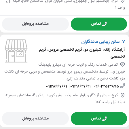
کرج، جهانشهر، بلوار جمهوری، نبش خیابان غزال، ساختمان فاتح، طبقه اول،
واحد 1
تماس
مشاهده پروفایل
7.
سالن زیبایی ماندگاران
آرایشگاه زنانه، شینیون مو، گریم تخصصی عروس، گریم
تخصصی
تمامی خدمات رنگ و لایت حرفه ای میکرو بلیدینگ
فیبروز و... توسط متخصص ریموو ابرو توسط متخصص و مربی حرفه ای کاشت
مژه کاشت ناخن با تمامی متد ها، ژلی...
09128667661
09128627621
026-32513875
کرج، میدان آزادگان، بلوار امام رضا، نبش کوچه اردلان 4، ساختمان سیمرغ،
طبقه اول، واحد 102
تماس
مشاهده پروفایل