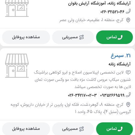
آرایشگاه زنانه، آموزشگاه آرایش بانوان
026-32521046
کرج، منطقه 1، عظیمیه، خیابان ولی عصر
تماس
مسیریابی
مشاهده پروفایل
21.
سیمرغ
آرایشگاه زنانه
لاین تخصصی اپیلاسیون اصلاح و ابرو کوتاهی براشینگ
شنیون میکاپ عروس کاشت مژه بافت مو وکس صورت تمای
لاین ها به صورت تخصصی میباشد
026-34217002~3
09352669599
کرج، منطقه 8، گوهردشت، فلکه اول، پایین تر از خیابان داریوش، کوچه
گروسی (سنبل 4)، پلاک 45، واحد 1
تماس
مسیریابی
مشاهده پروفایل