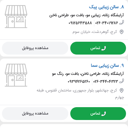
8.
سالن زیبایی پیک
آرایشگاه زنانه، زیبایی مو، بافت مو، طراحی ناخن
09125643588
026-34019286
کرج، گوهردشت، خیابان سوم
تماس
مشاهده پروفایل
9.
سالن زیبایی سما
آرایشگاه زنانه، طراحی ناخن، بافت مو، رنگ مو
09394265260
026-34404323
کرج، جهانشهر، بلوار جمهوری، ساختمان ققنوس، طبقه
چهارم
تماس
مشاهده پروفایل