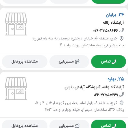
24.
برلیان
آرایشگاه زنانه
026-33508646
کرج، منطقه 5، خیابان درختی، نرسیده به سه راه تهران،
جنب شیرینی نیما، ساختمان اروند، واحد 2
تماس
مسیریابی
مشاهده پروفایل
25.
بهاره
آرایشگاه زنانه، آموزشگاه آرایش بانوان
026-32555269
کرج، منطقه 8، بلوار امام رضا، بین کوچه اردلان 4 و 5،
پلاک 136، ساختمان سیمرغ، طبقه چهارم، واحد 403
تماس
مسیریابی
مشاهده پروفایل