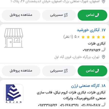
اصفهان، شهرک صنعتی بزرگ اصفهان، خیابان اندیشمندان 26، پلاک 1
تماس
مسیریابی
مشاهده پروفایل
17.
آبکاری خورشید
5.0
(1 نظر)
آبکاری فلزات
09121976526
تهران، بزرگراه خاوران، فرون آباد اول
تماس
مسیریابی
مشاهده پروفایل
18.
کارگاه صنعتی ارژن
آبکاری فلزات، ابکاری فلزات کروم نیکل، قالب سازی
صنعتی، الکتروفورمینگ، وایرکات
09123375626
021-66813991
021-66804817