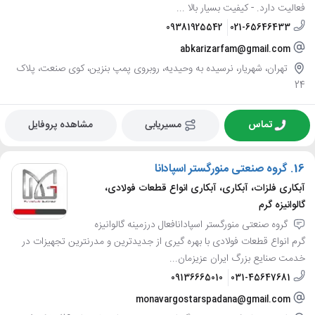
فعالیت دارد. - کیفیت بسیار بالا ...
09381925542
021-65646433
abkarizarfam@gmail.com
تهران، شهریار، نرسیده به وحیدیه، روبروی پمپ بنزین، کوی صنعت، پلاک
24
تماس
مسیریابی
مشاهده پروفایل
16.
گروه صنعتی منورگستر اسپادانا
آبکاری فلزات، آبکاری، آبکاری انواع قطعات فولادی،
گالوانیزه گرم
گروه صنعتی منورگستر اسپادانافعال درزمینه گالوانیزه
گرم انواع قطعات فولادی با بهره گیری از جدیدترین و مدرنترین تجهیزات در
خدمت صنایع بزرگ ایران عزیزمان...
09136665010
031-45647681
monavargostarspadana@gmail.com