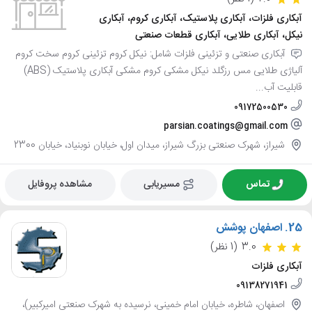
آبکاری فلزات، آبکاری پلاستیک، آبکاری کروم، آبکاری
نیکل، آبکاری طلایی، آبکاری قطعات صنعتی
آبکاری صنعتی و تزئینی فلزات شامل: نیکل کروم تزئینی کروم سخت کروم
آلیاژی طلایی مس رزگلد نیکل مشکی کروم مشکی آبکاری پلاستیک (ABS)
قابلیت آب...
09172500530
parsian.coatings@gmail.com
شیراز، شهرک صنعتی بزرگ شیراز، میدان اول، خیابان نوبنیاد، خیابان 2300
تماس
مسیریابی
مشاهده پروفایل
25.
اصفهان پوشش
3.0
(1 نظر)
آبکاری فلزات
09138271941
اصفهان، شاطره، خیابان امام خمینی، نرسیده به شهرک صنعتی امیرکبیر)،