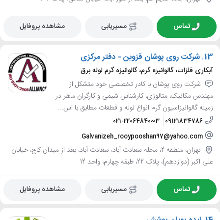
تماس
مسیریابی
مشاهده پروفایل
13.
شرکت روی پوشان قزوین - دفتر مرکزی
آبکاری فلزات، گالوانیزه گرم، گالوانیزه گرم لوله برق
شرکت روی پوشان با کادر تخصصی خود متشکل از
مهندس مکانیک، متالوژی، کارشناس شیمی و کارگران ماهر در
زمینه گالوانیزاسیون گرم انواع لوله و قطعات مطابق با اس...
021-22064840~3
09121834786
Galvanizeh_rooypooshan97@yahoo.com
تهران، منطقه 2، محله سعادت آباد، سعادت آباد، بعد از میدان کاج، خیابان
علی اکبر (دوازدهم)، پلاک 22، طبقه چهارم، واحد 12
تماس
مسیریابی
مشاهده پروفایل