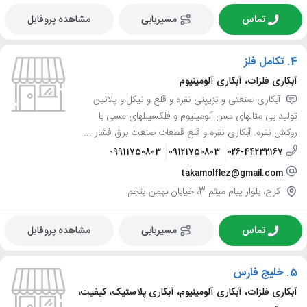
تماس
مسیریابی
مشاهده پروفایل
4.
تکامل فلز
آبکاری فلزات، آبکاری آلومینیوم
آبکاری صنعتی و تزیینی نقره و قلع و نیکل و پلاتین
تولید بی متالهای مس آلومینیوم و فلکسیبلهای مسی با
روکش نقره. آبکاری نقره و قلع قطعات صنعت برق فشار ...
09911750803
09121750803
026-44232167
takamolflez@gmail.com
کرج، بلوار پیام میثم 3، خیابان بهمن پنجم
تماس
مسیریابی
مشاهده پروفایل
5.
خلیج فارس
آبکاری فلزات، آبکاری آلومینیوم، آبکاری پلاستیک، کیفیت،