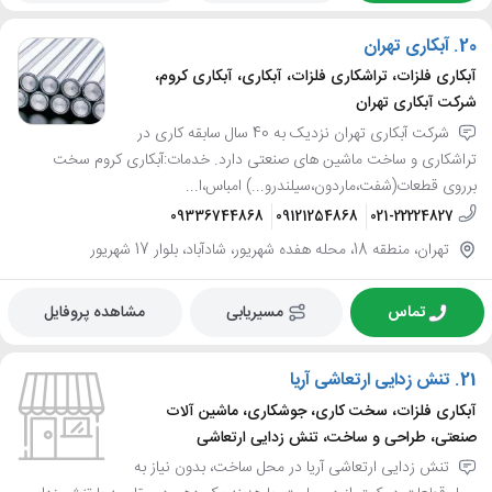
20.
آبکاری تهران
آبکاری فلزات، تراشکاری فلزات، آبکاری، آبکاری کروم،
شرکت آبکاری تهران
شرکت آبکاری تهران نزدیک به 40 سال سابقه کاری در
تراشکاری و ساخت ماشین های صنعتی دارد. خدمات:آبکاری کروم سخت
برروی قطعات(شفت،ماردون،سیلندرو...) امباس،ا...
09336744868
09121254868
021-22224827
تهران، منطقه 18، محله هفده شهریور، شادآباد، بلوار 17 شهریور
تماس
مسیریابی
مشاهده پروفایل
21.
تنش زدایی ارتعاشی آریا
آبکاری فلزات، سخت کاری، جوشکاری، ماشین آلات
صنعتی، طراحی و ساخت، تنش زدایی ارتعاشی
تنش زدایی ارتعاشی آریا در محل ساخت، بدون نیاز به