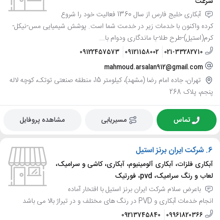
سرعت
آبکاری خلیج فارس از سال 1360 فعالیت خود را شروع
کرده واکنون با خدمات زیر در خدمت شما است. پوشش شیمیایی مس-نیکل-
کرم(استیل)-طرح طلا-با ماندگاری ودوام با...
09122457573
09121158002
021-33282710
mahmoud.arsalan912@gmail.com
تهران، جاده امام رضا (مشهد)، کیلومتر 15، منطقه صنعتی توتک، کوچه لاله
پنجم، پلاک 268
تماس
مسیریابی
مشاهده پروفایل
6.
شرکت ایران برنز استیل
آبکاری فلزات، آبکاری آلومینیوم، آبکاری، کاشی و سرامیک،
لعاب و رنگ سرامیک، pvd، فورتیک
باعرض سلام شرکت ایران برنز استیل با افتخار آماده
انجام خدمات آبکاری و PVD در رنگ های مختلف و در تیراژ بالا می باشد
09213745840
09961820366