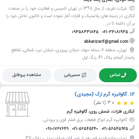
رنگ دودی، آبکاری رنگ لایت
شرکت ظریف از سال 1398 در تهران تاسیس و فعالیت خود را در صنعت
آبکاری در زمینه های پلاستیک و فلزات آغاز نموده است و تاکنون تلاش خود را
بر آن داشته تا در...
09358331845
021-33081935
abkarizarif@gmail.com
تهران، منطقه 6، محله جهاد، خیابان پیروزی، خیابان نبرد شمالی، تقاطع
پاسدار گمنام، پلاک 41، زنگ اول
تماس
مسیریابی
مشاهده پروفایل
12.
گالوانیزه گرم ارک (مجیدی)
3.0
(1 نظر)
آبکاری فلزات، شمش روی، گالوانیزه گرم
گالوانیزه گرم انواع قطعات برق فشار قوی و برودتی
09101767649
021-56545240
021-56545925
تهران، جاده قدیم قم، بعد از شور آباد، خیابان مدنی، پلاک 37