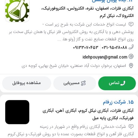
14.
ایده پویان پوشش
آبکاری فلزات، اصفهان، نقره، الکترولس، الکتروفورتیک،
الکترولاک، نیکل کرم
لیست انواع خدمات این شرکت به شرح زیر است -
پوشش دهی و یا آبکاری به روش الکترولس فلز نیکل یا همان نیکل سخت بر
روی انواع قطعات صنایع نفت و گاز (ولو ها، ...
09133070453
031-95028088
idehpouyan@gmail.com
اصفهان، برخوار، دولت آباد صنعتی، خیابان شیخ بهایی، کوچه دی
تماس
مسیریابی
مشاهده پروفایل
15.
شرکت زرفام
آبکاری فلزات، آبکاری نیکل کروم، آبکاری آهن، آبکاری
فورتیک، ابکاری پایه مبل
شرکت خدماتی آبکاری زرفام واقع در شهریار در زمینه
آبکاری فلز آهن و انواع قطعات بصورت عمده با دو روش فورتیک و نیکل کروم