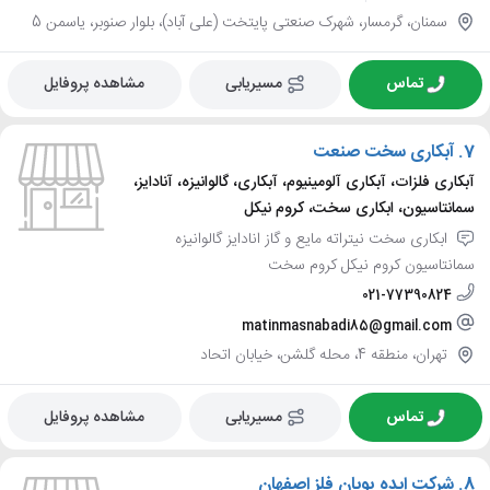
سمنان، گرمسار، شهرک صنعتی پایتخت (علی آباد)، بلوار صنوبر، یاسمن 5
تماس
مسیریابی
مشاهده پروفایل
7.
آبکاری سخت صنعت
آبکاری فلزات، آبکاری آلومینیوم، آبکاری، گالوانیزه، آنادایز،
سمانتاسیون، ابکاری سخت، کروم نیکل
ابکاری سخت نیتراته مایع و گاز انادایز گالوانیزه
سمانتاسیون کروم نیکل کروم سخت
021-77390824
matinmasnabadi85@gmail.com
تهران، منطقه 4، محله گلشن، خیابان اتحاد
تماس
مسیریابی
مشاهده پروفایل
8.
شرکت ایده پویان فلز اصفهان