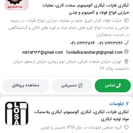
آبکاری فلزات، آبکاری آلومینیوم، سخت کاری، عملیات
حرارتی انواع فولاد و آلمینیوم و چدن
شرکت فولاد کاران شرق علاوه بر عملیات حرارتی انواع فلزات ، در زمینه
طراحی و ساخت انواع کوره های حمام نمک و کوره های اتاقی و آزمایشگاهی
در خدمت صنعتگران...
021-76263594
021-76263746
mbfa2963@gmail.com
fooladkaranshargh@gmail.com
تهران، خیابان صنعت شرقی، خیابان نهم روشن، خیابان ارسطو، خیابان
دانشمند، پلاک 26
تماس
مسیریابی
مشاهده پروفایل
2.
ایلوسات
آبکاری فلزات، آبکاری، آبکاری آلومینیوم، آبکاری پلاستیک،
مواد اولیه آبکاری
گروه صنعتی ایلوسات در سال 1351 تاسیس و اولین