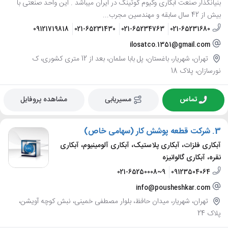
بنیانگذار صنعت آبکاری وکیوم کوتینگ در ایران میباشد . این واحد صنعتی با
بیش از 42 سال سابقه و مهندسین مجرب...
09121719818
021-65231430
021-65234763
021-65231680
ilosatco.1351@gmail.com
تهران، شهریار، باغستان، پل بابا سلمان، بعد از 12 متری کشوری، ک
نورسازان، پلاک 18
تماس
مسیریابی
مشاهده پروفایل
3.
شرکت قطعه پوشش کار (سهامی خاص)
آبکاری فلزات، آبکاری پلاستیک، آبکاری آلومینیوم، آبکاری
نقره، آبکاری گالوانیزه
021-65250008~9
09123504064
info@pousheshkar.com
تهران، شهریار، میدان حافظ، بلوار مصطفی خمینی، نبش کوچه آویشن،
پلاک 24