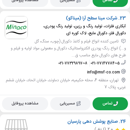
تماس
مسیریابی
مشاهده پروفایل
23.
شرکت مینا سطح آرا (میناکو)
آبکاری فلزات، تولید رنگ و رزین، تولید رنگ پودری،
دکورال فلز، دکورال مایع، لاک کوره ای
تامین کننده انواع فیلم و کاغذ دکورال (چوب، سنگ، گل
و...) انواع رنگ پودری الکترواستاتیک دکورال و معمولی مواد اولیه و فیلم و
طرح های دکورال مایع مناسب ق...
021-77329897~8
021-77147784~5
info@msf-co.com
تهران، منطقه 4، محله حکیمیه، خیابان دماوند، خیابان اتحاد، خیابان ششم
غربی، پلاک 7
تماس
مسیریابی
مشاهده پروفایل
24.
صنایع پوشش دهی پارسیان
2.0
(1 نظر)