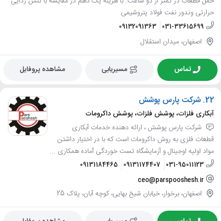
حمل قطعات در کمتر از دو ساعت. با هزینه یک دهم در مقایسه با تنش زدایی
حرارتی وندور نفت فولاد پتروشیمی
09132091363
031-33615699
اصفهان، میدان استقلال
تماس
مسیریابی
مشاهده پروفایل
22.
شرکت پارس پوشش
آبکاری فلزات، پوشش فلزات، پوشش داکرومات
شرکت پارس پوشش ، ارائه دهنده خدمات آبکاری
قطعات فلزی به روش داکرومات است که با در اختیار داشتن
مواد اولیه اوجینال و آزمایشگاه تست خوردگی آماده همکاری ...
09131184465
09131174407
031-95011123
ceo@parspooshesh.ir
اصفهان، برخوار، خیابان شیخ بهایی، کوچه آبان، پلاک 25