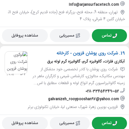
Info@arjansurfacetech.com
تهران، منطقه 9، محله فتح، بزرگراه فتح (جاده قدیم کرج)، خیابان فتح 11،
خیابان گلبن 4 شرقی، پلاک 4
تماس
مسیریابی
مشاهده پروفایل
19.
شرکت روی پوشان قزوین - کارخانه
آبکاری فلزات، گالوانیزه گرم، گالوانیزه گرم لوله برق
شرکت روی پوشان با کادر تخصصی خود متشکل از
مهندس مکانیک، متالوژی، کارشناس شیمی و کارگران ماهر در
زمینه گالوانیزاسیون گرم انواع لوله و قطعات مطابق با اس...
028-33454349~52
galvanizeh_rooypooshan97@yahoo.com
قزوین، بویین زهرا، شهرک صنعتی لیا، خیابان تکنولوژی برتر
تماس
مسیریابی
مشاهده پروفایل